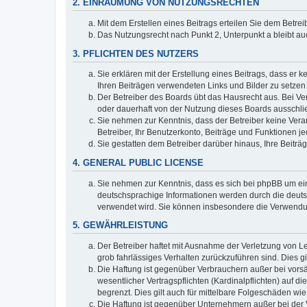
2. EINRÄUMUNG VON NUTZUNGSRECHTEN
Mit dem Erstellen eines Beitrags erteilen Sie dem Betre
Das Nutzungsrecht nach Punkt 2, Unterpunkt a bleibt 
3. PFLICHTEN DES NUTZERS
Sie erklären mit der Erstellung eines Beitrags, dass er 
Ihren Beiträgen verwendeten Links und Bilder zu setze
Der Betreiber des Boards übt das Hausrecht aus. Bei V
oder dauerhaft von der Nutzung dieses Boards ausschlie
Sie nehmen zur Kenntnis, dass der Betreiber keine Verant
Betreiber, Ihr Benutzerkonto, Beiträge und Funktionen je
Sie gestatten dem Betreiber darüber hinaus, Ihre Beitr
4. GENERAL PUBLIC LICENSE
Sie nehmen zur Kenntnis, dass es sich bei phpBB um ein
deutschsprachige Informationen werden durch die deuts
verwendet wird. Sie können insbesondere die Verwendun
5. GEWÄHRLEISTUNG
Der Betreiber haftet mit Ausnahme der Verletzung von Le
grob fahrlässiges Verhalten zurückzuführen sind. Dies 
Die Haftung ist gegenüber Verbrauchern außer bei vors
wesentlicher Vertragspflichten (Kardinalpflichten) auf
begrenzt. Dies gilt auch für mittelbare Folgeschäden 
Die Haftung ist gegenüber Unternehmern außer bei der V