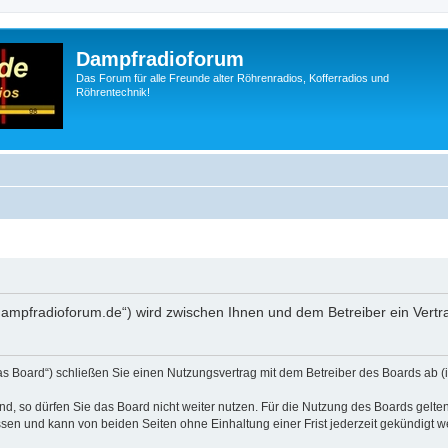
Dampfradioforum
Das Forum für alle Freunde alter Röhrenradios, Kofferradios und
Röhrentechnik!
.dampfradioforum.de“) wird zwischen Ihnen und dem Betreiber ein Vert
as Board“) schließen Sie einen Nutzungsvertrag mit dem Betreiber des Boards ab (i
, so dürfen Sie das Board nicht weiter nutzen. Für die Nutzung des Boards gelten 
sen und kann von beiden Seiten ohne Einhaltung einer Frist jederzeit gekündigt w