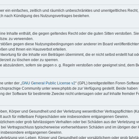
iber ein einfaches, zeitlich und räumlich unbeschränktes und unentgeltliches Rech
auch nach Kündigung des Nutzungsvertrages bestehen.
keine Inhalte enthält, die gegen geltendes Recht oder die guten Sitten verstoßen. Si
n bzw. zu verwenden.
erstößen gegen diese Nutzungsbedingungen oder anderer im Board veröffentlicht
ßen und Ihnen ein Hausverbot erteilen.
wortung für die Inhalte von Beiträgen übernimmt, die er nicht selbst erstellt hat 
derzeit zu löschen oder zu sperren.
äge abzuändern, sofern sie gegen o. g. Regeln verstoßen oder geeignet sind, dem 
e unter der „
GNU General Public License v2
“ (GPL) bereitgestellten Foren-Soft
chsprachige Community unter www.phpbb.de zur Verfügung gestellt. Beide haben ke
g der Software für bestimmte Zwecke nicht untersagen oder auf Inhalte fremder F
ben, Körper und Gesundheit und der Verletzung wesentlicher Vertragspflichten (Kard
gilt auch für mittelbare Folgeschäden wie insbesondere entgangenen Gewinn.
ätzlichem oder grob fahrlässigem Verhalten oder bei Schäden aus der Verletzung 
 die bei Vertragsschluss typischerweise vorhersehbaren Schäden und im übrigen de
wie insbesondere entgangenen Gewinn.
erletzung von Leben, Körper und Gesundheit oder vorsätzlichem oder grob fahrläs