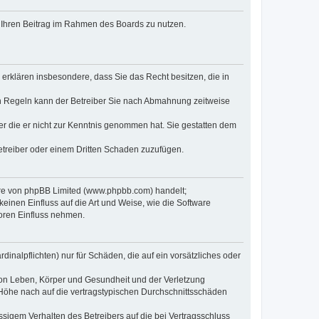
t, Ihren Beitrag im Rahmen des Boards zu nutzen.
e erklären insbesondere, dass Sie das Recht besitzen, die in
en Regeln kann der Betreiber Sie nach Abmahnung zeitweise
oder die er nicht zur Kenntnis genommen hat. Sie gestatten dem
Betreiber oder einem Dritten Schaden zuzufügen.
ware von phpBB Limited (www.phpbb.com) handelt;
inen Einfluss auf die Art und Weise, wie die Software
oren Einfluss nehmen.
inalpflichten) nur für Schäden, die auf ein vorsätzliches oder
von Leben, Körper und Gesundheit und der Verletzung
r Höhe nach auf die vertragstypischen Durchschnittsschäden
sigem Verhalten des Betreibers auf die bei Vertragsschluss