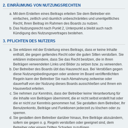
2. EINRÄUMUNG VON NUTZUNGSRECHTEN
Mit dem Erstellen eines Beitrags erteilen Sie dem Betreiber ein
einfaches, zeitlich und räumlich unbeschränktes und unentgeltliches
Recht, Ihren Beitrag im Rahmen des Boards zu nutzen.
Das Nutzungsrecht nach Punkt 2, Unterpunkt a bleibt auch nach
Kündigung des Nutzungsvertrages bestehen.
3. PFLICHTEN DES NUTZERS
Sie erklären mit der Erstellung eines Beitrags, dass er keine Inhalte
enthält, die gegen geltendes Recht oder die guten Sitten verstoßen. Sie
erklären insbesondere, dass Sie das Recht besitzen, die in Ihren
Beiträgen verwendeten Links und Bilder zu setzen bzw. zu verwenden.
Der Betreiber des Boards übt das Hausrecht aus. Bei Verstößen gegen
diese Nutzungsbedingungen oder anderer im Board veröffentlichten
Regeln kann der Betreiber Sie nach Abmahnung zeitweise oder
dauerhaft von der Nutzung dieses Boards ausschließen und Ihnen ein
Hausverbot erteilen.
Sie nehmen zur Kenntnis, dass der Betreiber keine Verantwortung für
die Inhalte von Beiträgen übernimmt, die er nicht selbst erstellt hat oder
die er nicht zur Kenntnis genommen hat. Sie gestatten dem Betreiber, Ihr
Benutzerkonto, Beiträge und Funktionen jederzeit zu löschen oder zu
sperren.
Sie gestatten dem Betreiber darüber hinaus, Ihre Beiträge abzuändern,
sofern sie gegen o. g. Regeln verstoßen oder geeignet sind, dem
Betreiber oder einem Dritten Schaden zuzufügen.