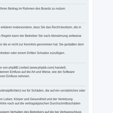
t, Ihren Beitrag im Rahmen des Boards zu nutzen.
e erklären insbesondere, dass Sie das Recht besitzen, die in
en Regeln kann der Betreiber Sie nach Abmahnung zeitweise
oder die er nicht zur Kenntnis genommen hat. Sie gestatten dem
Betreiber oder einem Dritten Schaden zuzufügen.
ware von phpBB Limited (www.phpbb.com) handelt;
inen Einfluss auf die Art und Weise, wie die Software
oren Einfluss nehmen.
inalpflichten) nur für Schäden, die auf ein vorsätzliches oder
von Leben, Körper und Gesundheit und der Verletzung
r Höhe nach auf die vertragstypischen Durchschnittsschäden
sigem Verhalten des Betreibers auf die bei Vertragsschluss