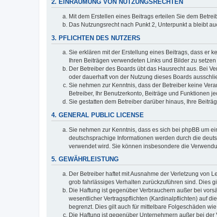
2. EINRÄUMUNG VON NUTZUNGSRECHTEN
Mit dem Erstellen eines Beitrags erteilen Sie dem Betre
Das Nutzungsrecht nach Punkt 2, Unterpunkt a bleibt 
3. PFLICHTEN DES NUTZERS
Sie erklären mit der Erstellung eines Beitrags, dass er 
Ihren Beiträgen verwendeten Links und Bilder zu setze
Der Betreiber des Boards übt das Hausrecht aus. Bei V
oder dauerhaft von der Nutzung dieses Boards ausschlie
Sie nehmen zur Kenntnis, dass der Betreiber keine Verant
Betreiber, Ihr Benutzerkonto, Beiträge und Funktionen je
Sie gestatten dem Betreiber darüber hinaus, Ihre Beitr
4. GENERAL PUBLIC LICENSE
Sie nehmen zur Kenntnis, dass es sich bei phpBB um ein
deutschsprachige Informationen werden durch die deuts
verwendet wird. Sie können insbesondere die Verwendun
5. GEWÄHRLEISTUNG
Der Betreiber haftet mit Ausnahme der Verletzung von Le
grob fahrlässiges Verhalten zurückzuführen sind. Dies 
Die Haftung ist gegenüber Verbrauchern außer bei vors
wesentlicher Vertragspflichten (Kardinalpflichten) auf
begrenzt. Dies gilt auch für mittelbare Folgeschäden 
Die Haftung ist gegenüber Unternehmern außer bei der V