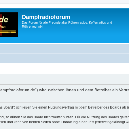
Dampfradioforum
Das Forum für alle Freunde alter Röhrenradios, Kofferradios und
Röhrentechnik!
.dampfradioforum.de“) wird zwischen Ihnen und dem Betreiber ein Vert
as Board“) schließen Sie einen Nutzungsvertrag mit dem Betreiber des Boards ab (i
, so dürfen Sie das Board nicht weiter nutzen. Für die Nutzung des Boards gelten 
sen und kann von beiden Seiten ohne Einhaltung einer Frist jederzeit gekündigt w