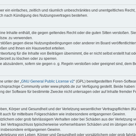
iber ein einfaches, zeitlich und räumlich unbeschränktes und unentgeltliches Rech
auch nach Kündigung des Nutzungsvertrages bestehen.
keine Inhalte enthält, die gegen geltendes Recht oder die guten Sitten verstoßen. Si
n bzw. zu verwenden.
erstößen gegen diese Nutzungsbedingungen oder anderer im Board veröffentlicht
ßen und Ihnen ein Hausverbot erteilen.
wortung für die Inhalte von Beiträgen übernimmt, die er nicht selbst erstellt hat 
derzeit zu löschen oder zu sperren.
äge abzuändern, sofern sie gegen o. g. Regeln verstoßen oder geeignet sind, dem 
e unter der „
GNU General Public License v2
“ (GPL) bereitgestellten Foren-Soft
chsprachige Community unter www.phpbb.de zur Verfügung gestellt. Beide haben ke
g der Software für bestimmte Zwecke nicht untersagen oder auf Inhalte fremder F
ben, Körper und Gesundheit und der Verletzung wesentlicher Vertragspflichten (Kard
gilt auch für mittelbare Folgeschäden wie insbesondere entgangenen Gewinn.
ätzlichem oder grob fahrlässigem Verhalten oder bei Schäden aus der Verletzung 
 die bei Vertragsschluss typischerweise vorhersehbaren Schäden und im übrigen de
wie insbesondere entgangenen Gewinn.
erletzung von Leben, Körper und Gesundheit oder vorsätzlichem oder grob fahrläs