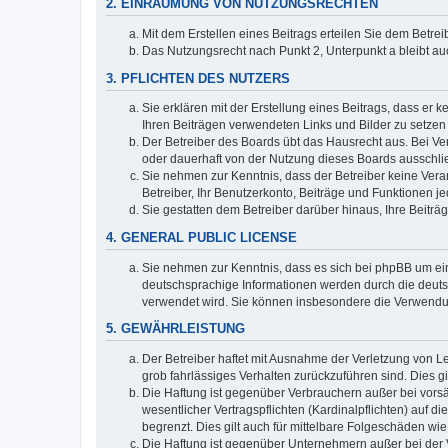
2. EINRÄUMUNG VON NUTZUNGSRECHTEN
Mit dem Erstellen eines Beitrags erteilen Sie dem Betre
Das Nutzungsrecht nach Punkt 2, Unterpunkt a bleibt 
3. PFLICHTEN DES NUTZERS
Sie erklären mit der Erstellung eines Beitrags, dass er 
Ihren Beiträgen verwendeten Links und Bilder zu setze
Der Betreiber des Boards übt das Hausrecht aus. Bei V
oder dauerhaft von der Nutzung dieses Boards ausschlie
Sie nehmen zur Kenntnis, dass der Betreiber keine Verant
Betreiber, Ihr Benutzerkonto, Beiträge und Funktionen je
Sie gestatten dem Betreiber darüber hinaus, Ihre Beitr
4. GENERAL PUBLIC LICENSE
Sie nehmen zur Kenntnis, dass es sich bei phpBB um ein
deutschsprachige Informationen werden durch die deuts
verwendet wird. Sie können insbesondere die Verwendun
5. GEWÄHRLEISTUNG
Der Betreiber haftet mit Ausnahme der Verletzung von Le
grob fahrlässiges Verhalten zurückzuführen sind. Dies 
Die Haftung ist gegenüber Verbrauchern außer bei vors
wesentlicher Vertragspflichten (Kardinalpflichten) auf
begrenzt. Dies gilt auch für mittelbare Folgeschäden 
Die Haftung ist gegenüber Unternehmern außer bei der V