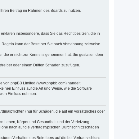
t, Ihren Beitrag im Rahmen des Boards zu nutzen.
e erklären insbesondere, dass Sie das Recht besitzen, die in
en Regeln kann der Betreiber Sie nach Abmahnung zeitweise
oder die er nicht zur Kenntnis genommen hat. Sie gestatten dem
Betreiber oder einem Dritten Schaden zuzufügen.
ware von phpBB Limited (www.phpbb.com) handelt;
inen Einfluss auf die Art und Weise, wie die Software
oren Einfluss nehmen.
inalpflichten) nur für Schäden, die auf ein vorsätzliches oder
von Leben, Körper und Gesundheit und der Verletzung
r Höhe nach auf die vertragstypischen Durchschnittsschäden
sigem Verhalten des Betreibers auf die bei Vertragsschluss