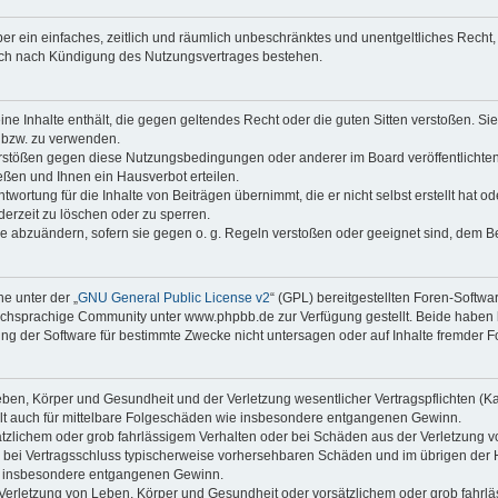
iber ein einfaches, zeitlich und räumlich unbeschränktes und unentgeltliches Rech
auch nach Kündigung des Nutzungsvertrages bestehen.
keine Inhalte enthält, die gegen geltendes Recht oder die guten Sitten verstoßen. Si
n bzw. zu verwenden.
erstößen gegen diese Nutzungsbedingungen oder anderer im Board veröffentlicht
ßen und Ihnen ein Hausverbot erteilen.
wortung für die Inhalte von Beiträgen übernimmt, die er nicht selbst erstellt hat 
derzeit zu löschen oder zu sperren.
äge abzuändern, sofern sie gegen o. g. Regeln verstoßen oder geeignet sind, dem 
e unter der „
GNU General Public License v2
“ (GPL) bereitgestellten Foren-Soft
chsprachige Community unter www.phpbb.de zur Verfügung gestellt. Beide haben ke
g der Software für bestimmte Zwecke nicht untersagen oder auf Inhalte fremder F
ben, Körper und Gesundheit und der Verletzung wesentlicher Vertragspflichten (Kard
gilt auch für mittelbare Folgeschäden wie insbesondere entgangenen Gewinn.
ätzlichem oder grob fahrlässigem Verhalten oder bei Schäden aus der Verletzung 
 die bei Vertragsschluss typischerweise vorhersehbaren Schäden und im übrigen de
wie insbesondere entgangenen Gewinn.
erletzung von Leben, Körper und Gesundheit oder vorsätzlichem oder grob fahrläs