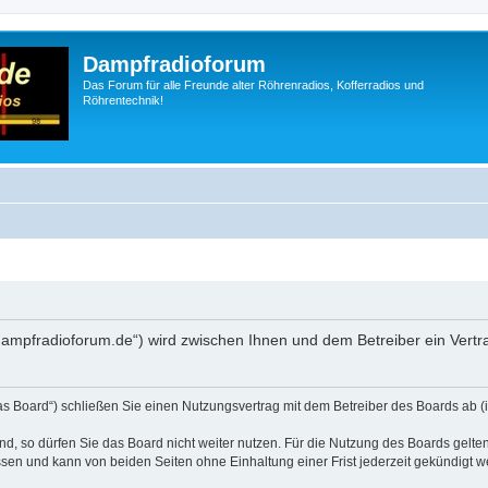
Dampfradioforum
Das Forum für alle Freunde alter Röhrenradios, Kofferradios und
Röhrentechnik!
.dampfradioforum.de“) wird zwischen Ihnen und dem Betreiber ein Vert
as Board“) schließen Sie einen Nutzungsvertrag mit dem Betreiber des Boards ab (i
, so dürfen Sie das Board nicht weiter nutzen. Für die Nutzung des Boards gelten 
sen und kann von beiden Seiten ohne Einhaltung einer Frist jederzeit gekündigt w