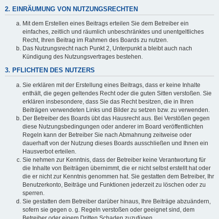
2. EINRÄUMUNG VON NUTZUNGSRECHTEN
Mit dem Erstellen eines Beitrags erteilen Sie dem Betreiber ein
einfaches, zeitlich und räumlich unbeschränktes und unentgeltliches
Recht, Ihren Beitrag im Rahmen des Boards zu nutzen.
Das Nutzungsrecht nach Punkt 2, Unterpunkt a bleibt auch nach
Kündigung des Nutzungsvertrages bestehen.
3. PFLICHTEN DES NUTZERS
Sie erklären mit der Erstellung eines Beitrags, dass er keine Inhalte
enthält, die gegen geltendes Recht oder die guten Sitten verstoßen. Sie
erklären insbesondere, dass Sie das Recht besitzen, die in Ihren
Beiträgen verwendeten Links und Bilder zu setzen bzw. zu verwenden.
Der Betreiber des Boards übt das Hausrecht aus. Bei Verstößen gegen
diese Nutzungsbedingungen oder anderer im Board veröffentlichten
Regeln kann der Betreiber Sie nach Abmahnung zeitweise oder
dauerhaft von der Nutzung dieses Boards ausschließen und Ihnen ein
Hausverbot erteilen.
Sie nehmen zur Kenntnis, dass der Betreiber keine Verantwortung für
die Inhalte von Beiträgen übernimmt, die er nicht selbst erstellt hat oder
die er nicht zur Kenntnis genommen hat. Sie gestatten dem Betreiber, Ihr
Benutzerkonto, Beiträge und Funktionen jederzeit zu löschen oder zu
sperren.
Sie gestatten dem Betreiber darüber hinaus, Ihre Beiträge abzuändern,
sofern sie gegen o. g. Regeln verstoßen oder geeignet sind, dem
Betreiber oder einem Dritten Schaden zuzufügen.