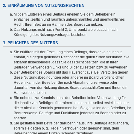
2. EINRÄUMUNG VON NUTZUNGSRECHTEN
Mit dem Erstellen eines Beitrags erteilen Sie dem Betreiber ein
einfaches, zeitlich und räumlich unbeschränktes und unentgeltliches
Recht, Ihren Beitrag im Rahmen des Boards zu nutzen.
Das Nutzungsrecht nach Punkt 2, Unterpunkt a bleibt auch nach
Kündigung des Nutzungsvertrages bestehen.
3. PFLICHTEN DES NUTZERS
Sie erklären mit der Erstellung eines Beitrags, dass er keine Inhalte
enthält, die gegen geltendes Recht oder die guten Sitten verstoßen. Sie
erklären insbesondere, dass Sie das Recht besitzen, die in Ihren
Beiträgen verwendeten Links und Bilder zu setzen bzw. zu verwenden.
Der Betreiber des Boards übt das Hausrecht aus. Bei Verstößen gegen
diese Nutzungsbedingungen oder anderer im Board veröffentlichten
Regeln kann der Betreiber Sie nach Abmahnung zeitweise oder
dauerhaft von der Nutzung dieses Boards ausschließen und Ihnen ein
Hausverbot erteilen.
Sie nehmen zur Kenntnis, dass der Betreiber keine Verantwortung für
die Inhalte von Beiträgen übernimmt, die er nicht selbst erstellt hat oder
die er nicht zur Kenntnis genommen hat. Sie gestatten dem Betreiber, Ihr
Benutzerkonto, Beiträge und Funktionen jederzeit zu löschen oder zu
sperren.
Sie gestatten dem Betreiber darüber hinaus, Ihre Beiträge abzuändern,
sofern sie gegen o. g. Regeln verstoßen oder geeignet sind, dem
Betreiber oder einem Dritten Schaden zuzufügen.