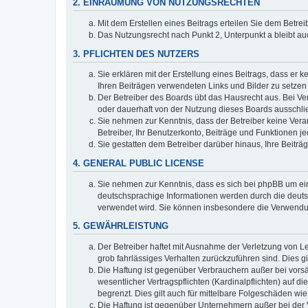
2. EINRÄUMUNG VON NUTZUNGSRECHTEN
Mit dem Erstellen eines Beitrags erteilen Sie dem Betre
Das Nutzungsrecht nach Punkt 2, Unterpunkt a bleibt 
3. PFLICHTEN DES NUTZERS
Sie erklären mit der Erstellung eines Beitrags, dass er 
Ihren Beiträgen verwendeten Links und Bilder zu setze
Der Betreiber des Boards übt das Hausrecht aus. Bei V
oder dauerhaft von der Nutzung dieses Boards ausschlie
Sie nehmen zur Kenntnis, dass der Betreiber keine Verant
Betreiber, Ihr Benutzerkonto, Beiträge und Funktionen je
Sie gestatten dem Betreiber darüber hinaus, Ihre Beitr
4. GENERAL PUBLIC LICENSE
Sie nehmen zur Kenntnis, dass es sich bei phpBB um ein
deutschsprachige Informationen werden durch die deuts
verwendet wird. Sie können insbesondere die Verwendun
5. GEWÄHRLEISTUNG
Der Betreiber haftet mit Ausnahme der Verletzung von Le
grob fahrlässiges Verhalten zurückzuführen sind. Dies 
Die Haftung ist gegenüber Verbrauchern außer bei vors
wesentlicher Vertragspflichten (Kardinalpflichten) auf
begrenzt. Dies gilt auch für mittelbare Folgeschäden 
Die Haftung ist gegenüber Unternehmern außer bei der V