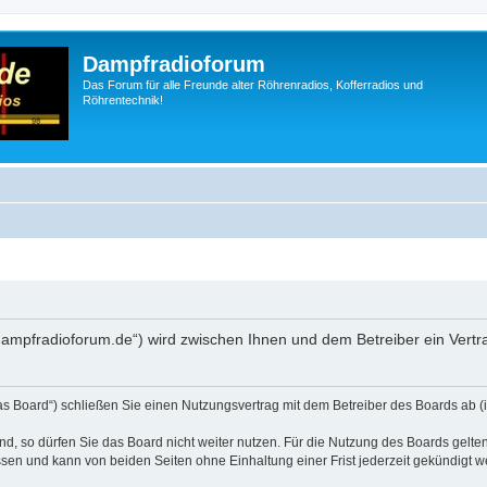
Dampfradioforum
Das Forum für alle Freunde alter Röhrenradios, Kofferradios und
Röhrentechnik!
.dampfradioforum.de“) wird zwischen Ihnen und dem Betreiber ein Vert
as Board“) schließen Sie einen Nutzungsvertrag mit dem Betreiber des Boards ab (i
, so dürfen Sie das Board nicht weiter nutzen. Für die Nutzung des Boards gelten 
sen und kann von beiden Seiten ohne Einhaltung einer Frist jederzeit gekündigt w