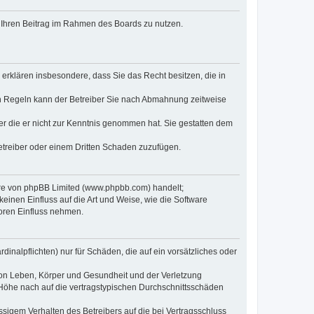
t, Ihren Beitrag im Rahmen des Boards zu nutzen.
e erklären insbesondere, dass Sie das Recht besitzen, die in
en Regeln kann der Betreiber Sie nach Abmahnung zeitweise
oder die er nicht zur Kenntnis genommen hat. Sie gestatten dem
Betreiber oder einem Dritten Schaden zuzufügen.
ware von phpBB Limited (www.phpbb.com) handelt;
inen Einfluss auf die Art und Weise, wie die Software
oren Einfluss nehmen.
inalpflichten) nur für Schäden, die auf ein vorsätzliches oder
von Leben, Körper und Gesundheit und der Verletzung
r Höhe nach auf die vertragstypischen Durchschnittsschäden
sigem Verhalten des Betreibers auf die bei Vertragsschluss