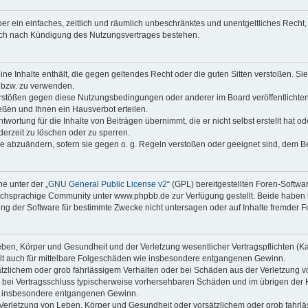
iber ein einfaches, zeitlich und räumlich unbeschränktes und unentgeltliches Rech
auch nach Kündigung des Nutzungsvertrages bestehen.
keine Inhalte enthält, die gegen geltendes Recht oder die guten Sitten verstoßen. Si
n bzw. zu verwenden.
erstößen gegen diese Nutzungsbedingungen oder anderer im Board veröffentlicht
ßen und Ihnen ein Hausverbot erteilen.
wortung für die Inhalte von Beiträgen übernimmt, die er nicht selbst erstellt hat 
derzeit zu löschen oder zu sperren.
äge abzuändern, sofern sie gegen o. g. Regeln verstoßen oder geeignet sind, dem 
e unter der „
GNU General Public License v2
“ (GPL) bereitgestellten Foren-Soft
chsprachige Community unter www.phpbb.de zur Verfügung gestellt. Beide haben ke
g der Software für bestimmte Zwecke nicht untersagen oder auf Inhalte fremder F
ben, Körper und Gesundheit und der Verletzung wesentlicher Vertragspflichten (Kard
gilt auch für mittelbare Folgeschäden wie insbesondere entgangenen Gewinn.
ätzlichem oder grob fahrlässigem Verhalten oder bei Schäden aus der Verletzung 
 die bei Vertragsschluss typischerweise vorhersehbaren Schäden und im übrigen de
wie insbesondere entgangenen Gewinn.
erletzung von Leben, Körper und Gesundheit oder vorsätzlichem oder grob fahrläs