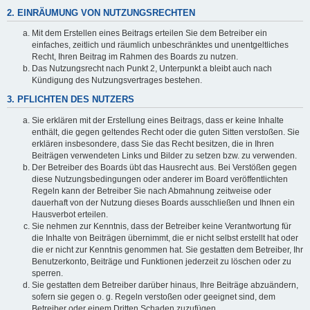
2. EINRÄUMUNG VON NUTZUNGSRECHTEN
Mit dem Erstellen eines Beitrags erteilen Sie dem Betreiber ein
einfaches, zeitlich und räumlich unbeschränktes und unentgeltliches
Recht, Ihren Beitrag im Rahmen des Boards zu nutzen.
Das Nutzungsrecht nach Punkt 2, Unterpunkt a bleibt auch nach
Kündigung des Nutzungsvertrages bestehen.
3. PFLICHTEN DES NUTZERS
Sie erklären mit der Erstellung eines Beitrags, dass er keine Inhalte
enthält, die gegen geltendes Recht oder die guten Sitten verstoßen. Sie
erklären insbesondere, dass Sie das Recht besitzen, die in Ihren
Beiträgen verwendeten Links und Bilder zu setzen bzw. zu verwenden.
Der Betreiber des Boards übt das Hausrecht aus. Bei Verstößen gegen
diese Nutzungsbedingungen oder anderer im Board veröffentlichten
Regeln kann der Betreiber Sie nach Abmahnung zeitweise oder
dauerhaft von der Nutzung dieses Boards ausschließen und Ihnen ein
Hausverbot erteilen.
Sie nehmen zur Kenntnis, dass der Betreiber keine Verantwortung für
die Inhalte von Beiträgen übernimmt, die er nicht selbst erstellt hat oder
die er nicht zur Kenntnis genommen hat. Sie gestatten dem Betreiber, Ihr
Benutzerkonto, Beiträge und Funktionen jederzeit zu löschen oder zu
sperren.
Sie gestatten dem Betreiber darüber hinaus, Ihre Beiträge abzuändern,
sofern sie gegen o. g. Regeln verstoßen oder geeignet sind, dem
Betreiber oder einem Dritten Schaden zuzufügen.