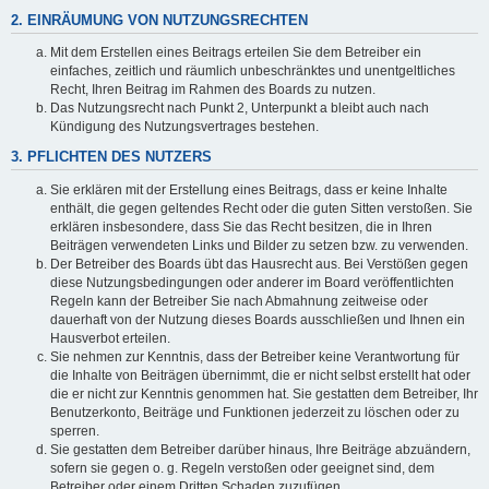
2. EINRÄUMUNG VON NUTZUNGSRECHTEN
Mit dem Erstellen eines Beitrags erteilen Sie dem Betreiber ein
einfaches, zeitlich und räumlich unbeschränktes und unentgeltliches
Recht, Ihren Beitrag im Rahmen des Boards zu nutzen.
Das Nutzungsrecht nach Punkt 2, Unterpunkt a bleibt auch nach
Kündigung des Nutzungsvertrages bestehen.
3. PFLICHTEN DES NUTZERS
Sie erklären mit der Erstellung eines Beitrags, dass er keine Inhalte
enthält, die gegen geltendes Recht oder die guten Sitten verstoßen. Sie
erklären insbesondere, dass Sie das Recht besitzen, die in Ihren
Beiträgen verwendeten Links und Bilder zu setzen bzw. zu verwenden.
Der Betreiber des Boards übt das Hausrecht aus. Bei Verstößen gegen
diese Nutzungsbedingungen oder anderer im Board veröffentlichten
Regeln kann der Betreiber Sie nach Abmahnung zeitweise oder
dauerhaft von der Nutzung dieses Boards ausschließen und Ihnen ein
Hausverbot erteilen.
Sie nehmen zur Kenntnis, dass der Betreiber keine Verantwortung für
die Inhalte von Beiträgen übernimmt, die er nicht selbst erstellt hat oder
die er nicht zur Kenntnis genommen hat. Sie gestatten dem Betreiber, Ihr
Benutzerkonto, Beiträge und Funktionen jederzeit zu löschen oder zu
sperren.
Sie gestatten dem Betreiber darüber hinaus, Ihre Beiträge abzuändern,
sofern sie gegen o. g. Regeln verstoßen oder geeignet sind, dem
Betreiber oder einem Dritten Schaden zuzufügen.