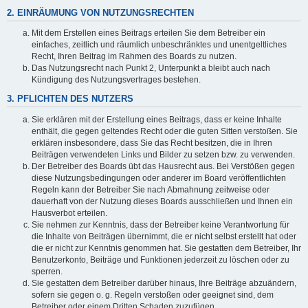
2. EINRÄUMUNG VON NUTZUNGSRECHTEN
Mit dem Erstellen eines Beitrags erteilen Sie dem Betreiber ein
einfaches, zeitlich und räumlich unbeschränktes und unentgeltliches
Recht, Ihren Beitrag im Rahmen des Boards zu nutzen.
Das Nutzungsrecht nach Punkt 2, Unterpunkt a bleibt auch nach
Kündigung des Nutzungsvertrages bestehen.
3. PFLICHTEN DES NUTZERS
Sie erklären mit der Erstellung eines Beitrags, dass er keine Inhalte
enthält, die gegen geltendes Recht oder die guten Sitten verstoßen. Sie
erklären insbesondere, dass Sie das Recht besitzen, die in Ihren
Beiträgen verwendeten Links und Bilder zu setzen bzw. zu verwenden.
Der Betreiber des Boards übt das Hausrecht aus. Bei Verstößen gegen
diese Nutzungsbedingungen oder anderer im Board veröffentlichten
Regeln kann der Betreiber Sie nach Abmahnung zeitweise oder
dauerhaft von der Nutzung dieses Boards ausschließen und Ihnen ein
Hausverbot erteilen.
Sie nehmen zur Kenntnis, dass der Betreiber keine Verantwortung für
die Inhalte von Beiträgen übernimmt, die er nicht selbst erstellt hat oder
die er nicht zur Kenntnis genommen hat. Sie gestatten dem Betreiber, Ihr
Benutzerkonto, Beiträge und Funktionen jederzeit zu löschen oder zu
sperren.
Sie gestatten dem Betreiber darüber hinaus, Ihre Beiträge abzuändern,
sofern sie gegen o. g. Regeln verstoßen oder geeignet sind, dem
Betreiber oder einem Dritten Schaden zuzufügen.