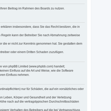
t, Ihren Beitrag im Rahmen des Boards zu nutzen.
e erklären insbesondere, dass Sie das Recht besitzen, die in
en Regeln kann der Betreiber Sie nach Abmahnung zeitweise
oder die er nicht zur Kenntnis genommen hat. Sie gestatten dem
Betreiber oder einem Dritten Schaden zuzufügen.
ware von phpBB Limited (www.phpbb.com) handelt;
inen Einfluss auf die Art und Weise, wie die Software
oren Einfluss nehmen.
inalpflichten) nur für Schäden, die auf ein vorsätzliches oder
von Leben, Körper und Gesundheit und der Verletzung
r Höhe nach auf die vertragstypischen Durchschnittsschäden
sigem Verhalten des Betreibers auf die bei Vertragsschluss