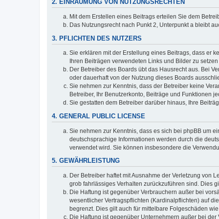
2. EINRÄUMUNG VON NUTZUNGSRECHTEN
Mit dem Erstellen eines Beitrags erteilen Sie dem Betre
Das Nutzungsrecht nach Punkt 2, Unterpunkt a bleibt 
3. PFLICHTEN DES NUTZERS
Sie erklären mit der Erstellung eines Beitrags, dass er 
Ihren Beiträgen verwendeten Links und Bilder zu setze
Der Betreiber des Boards übt das Hausrecht aus. Bei V
oder dauerhaft von der Nutzung dieses Boards ausschlie
Sie nehmen zur Kenntnis, dass der Betreiber keine Verant
Betreiber, Ihr Benutzerkonto, Beiträge und Funktionen je
Sie gestatten dem Betreiber darüber hinaus, Ihre Beitr
4. GENERAL PUBLIC LICENSE
Sie nehmen zur Kenntnis, dass es sich bei phpBB um ein
deutschsprachige Informationen werden durch die deuts
verwendet wird. Sie können insbesondere die Verwendun
5. GEWÄHRLEISTUNG
Der Betreiber haftet mit Ausnahme der Verletzung von Le
grob fahrlässiges Verhalten zurückzuführen sind. Dies 
Die Haftung ist gegenüber Verbrauchern außer bei vors
wesentlicher Vertragspflichten (Kardinalpflichten) auf
begrenzt. Dies gilt auch für mittelbare Folgeschäden 
Die Haftung ist gegenüber Unternehmern außer bei der V