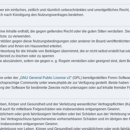
iber ein einfaches, zeitlich und räumlich unbeschränktes und unentgeltliches Rech
auch nach Kündigung des Nutzungsvertrages bestehen.
keine Inhalte enthält, die gegen geltendes Recht oder die guten Sitten verstoßen. Si
n bzw. zu verwenden.
erstößen gegen diese Nutzungsbedingungen oder anderer im Board veröffentlicht
ßen und Ihnen ein Hausverbot erteilen.
wortung für die Inhalte von Beiträgen übernimmt, die er nicht selbst erstellt hat 
derzeit zu löschen oder zu sperren.
äge abzuändern, sofern sie gegen o. g. Regeln verstoßen oder geeignet sind, dem 
e unter der „
GNU General Public License v2
“ (GPL) bereitgestellten Foren-Soft
chsprachige Community unter www.phpbb.de zur Verfügung gestellt. Beide haben ke
g der Software für bestimmte Zwecke nicht untersagen oder auf Inhalte fremder F
ben, Körper und Gesundheit und der Verletzung wesentlicher Vertragspflichten (Kard
gilt auch für mittelbare Folgeschäden wie insbesondere entgangenen Gewinn.
ätzlichem oder grob fahrlässigem Verhalten oder bei Schäden aus der Verletzung 
 die bei Vertragsschluss typischerweise vorhersehbaren Schäden und im übrigen de
wie insbesondere entgangenen Gewinn.
erletzung von Leben, Körper und Gesundheit oder vorsätzlichem oder grob fahrläs