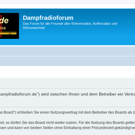
Dampfradioforum
Das Forum für alle Freunde alter Röhrenradios, Kofferradios und
Röhrentechnik!
.dampfradioforum.de“) wird zwischen Ihnen und dem Betreiber ein Vert
as Board“) schließen Sie einen Nutzungsvertrag mit dem Betreiber des Boards ab (i
, so dürfen Sie das Board nicht weiter nutzen. Für die Nutzung des Boards gelten 
sen und kann von beiden Seiten ohne Einhaltung einer Frist jederzeit gekündigt w