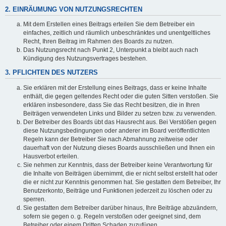
2. EINRÄUMUNG VON NUTZUNGSRECHTEN
Mit dem Erstellen eines Beitrags erteilen Sie dem Betreiber ein
einfaches, zeitlich und räumlich unbeschränktes und unentgeltliches
Recht, Ihren Beitrag im Rahmen des Boards zu nutzen.
Das Nutzungsrecht nach Punkt 2, Unterpunkt a bleibt auch nach
Kündigung des Nutzungsvertrages bestehen.
3. PFLICHTEN DES NUTZERS
Sie erklären mit der Erstellung eines Beitrags, dass er keine Inhalte
enthält, die gegen geltendes Recht oder die guten Sitten verstoßen. Sie
erklären insbesondere, dass Sie das Recht besitzen, die in Ihren
Beiträgen verwendeten Links und Bilder zu setzen bzw. zu verwenden.
Der Betreiber des Boards übt das Hausrecht aus. Bei Verstößen gegen
diese Nutzungsbedingungen oder anderer im Board veröffentlichten
Regeln kann der Betreiber Sie nach Abmahnung zeitweise oder
dauerhaft von der Nutzung dieses Boards ausschließen und Ihnen ein
Hausverbot erteilen.
Sie nehmen zur Kenntnis, dass der Betreiber keine Verantwortung für
die Inhalte von Beiträgen übernimmt, die er nicht selbst erstellt hat oder
die er nicht zur Kenntnis genommen hat. Sie gestatten dem Betreiber, Ihr
Benutzerkonto, Beiträge und Funktionen jederzeit zu löschen oder zu
sperren.
Sie gestatten dem Betreiber darüber hinaus, Ihre Beiträge abzuändern,
sofern sie gegen o. g. Regeln verstoßen oder geeignet sind, dem
Betreiber oder einem Dritten Schaden zuzufügen.