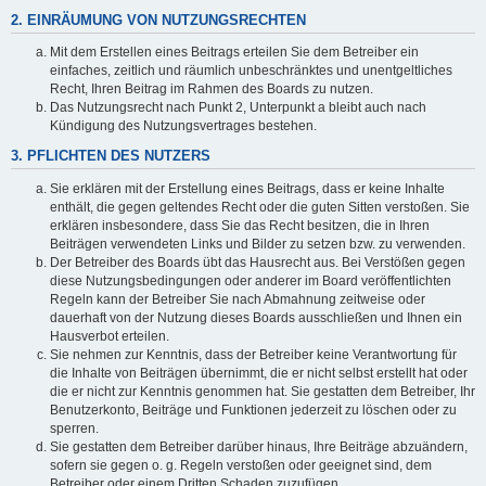
2. EINRÄUMUNG VON NUTZUNGSRECHTEN
Mit dem Erstellen eines Beitrags erteilen Sie dem Betreiber ein
einfaches, zeitlich und räumlich unbeschränktes und unentgeltliches
Recht, Ihren Beitrag im Rahmen des Boards zu nutzen.
Das Nutzungsrecht nach Punkt 2, Unterpunkt a bleibt auch nach
Kündigung des Nutzungsvertrages bestehen.
3. PFLICHTEN DES NUTZERS
Sie erklären mit der Erstellung eines Beitrags, dass er keine Inhalte
enthält, die gegen geltendes Recht oder die guten Sitten verstoßen. Sie
erklären insbesondere, dass Sie das Recht besitzen, die in Ihren
Beiträgen verwendeten Links und Bilder zu setzen bzw. zu verwenden.
Der Betreiber des Boards übt das Hausrecht aus. Bei Verstößen gegen
diese Nutzungsbedingungen oder anderer im Board veröffentlichten
Regeln kann der Betreiber Sie nach Abmahnung zeitweise oder
dauerhaft von der Nutzung dieses Boards ausschließen und Ihnen ein
Hausverbot erteilen.
Sie nehmen zur Kenntnis, dass der Betreiber keine Verantwortung für
die Inhalte von Beiträgen übernimmt, die er nicht selbst erstellt hat oder
die er nicht zur Kenntnis genommen hat. Sie gestatten dem Betreiber, Ihr
Benutzerkonto, Beiträge und Funktionen jederzeit zu löschen oder zu
sperren.
Sie gestatten dem Betreiber darüber hinaus, Ihre Beiträge abzuändern,
sofern sie gegen o. g. Regeln verstoßen oder geeignet sind, dem
Betreiber oder einem Dritten Schaden zuzufügen.