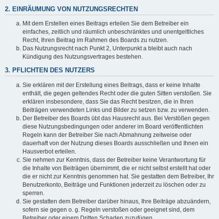
2. EINRÄUMUNG VON NUTZUNGSRECHTEN
Mit dem Erstellen eines Beitrags erteilen Sie dem Betreiber ein
einfaches, zeitlich und räumlich unbeschränktes und unentgeltliches
Recht, Ihren Beitrag im Rahmen des Boards zu nutzen.
Das Nutzungsrecht nach Punkt 2, Unterpunkt a bleibt auch nach
Kündigung des Nutzungsvertrages bestehen.
3. PFLICHTEN DES NUTZERS
Sie erklären mit der Erstellung eines Beitrags, dass er keine Inhalte
enthält, die gegen geltendes Recht oder die guten Sitten verstoßen. Sie
erklären insbesondere, dass Sie das Recht besitzen, die in Ihren
Beiträgen verwendeten Links und Bilder zu setzen bzw. zu verwenden.
Der Betreiber des Boards übt das Hausrecht aus. Bei Verstößen gegen
diese Nutzungsbedingungen oder anderer im Board veröffentlichten
Regeln kann der Betreiber Sie nach Abmahnung zeitweise oder
dauerhaft von der Nutzung dieses Boards ausschließen und Ihnen ein
Hausverbot erteilen.
Sie nehmen zur Kenntnis, dass der Betreiber keine Verantwortung für
die Inhalte von Beiträgen übernimmt, die er nicht selbst erstellt hat oder
die er nicht zur Kenntnis genommen hat. Sie gestatten dem Betreiber, Ihr
Benutzerkonto, Beiträge und Funktionen jederzeit zu löschen oder zu
sperren.
Sie gestatten dem Betreiber darüber hinaus, Ihre Beiträge abzuändern,
sofern sie gegen o. g. Regeln verstoßen oder geeignet sind, dem
Betreiber oder einem Dritten Schaden zuzufügen.