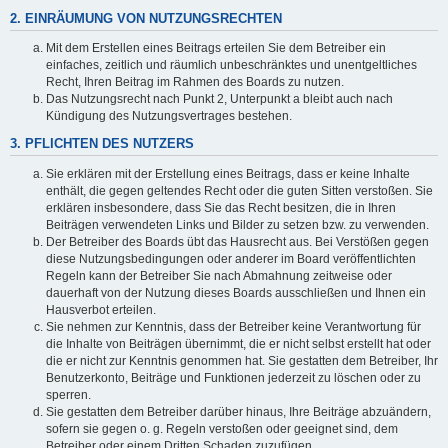
2. EINRÄUMUNG VON NUTZUNGSRECHTEN
Mit dem Erstellen eines Beitrags erteilen Sie dem Betreiber ein
einfaches, zeitlich und räumlich unbeschränktes und unentgeltliches
Recht, Ihren Beitrag im Rahmen des Boards zu nutzen.
Das Nutzungsrecht nach Punkt 2, Unterpunkt a bleibt auch nach
Kündigung des Nutzungsvertrages bestehen.
3. PFLICHTEN DES NUTZERS
Sie erklären mit der Erstellung eines Beitrags, dass er keine Inhalte
enthält, die gegen geltendes Recht oder die guten Sitten verstoßen. Sie
erklären insbesondere, dass Sie das Recht besitzen, die in Ihren
Beiträgen verwendeten Links und Bilder zu setzen bzw. zu verwenden.
Der Betreiber des Boards übt das Hausrecht aus. Bei Verstößen gegen
diese Nutzungsbedingungen oder anderer im Board veröffentlichten
Regeln kann der Betreiber Sie nach Abmahnung zeitweise oder
dauerhaft von der Nutzung dieses Boards ausschließen und Ihnen ein
Hausverbot erteilen.
Sie nehmen zur Kenntnis, dass der Betreiber keine Verantwortung für
die Inhalte von Beiträgen übernimmt, die er nicht selbst erstellt hat oder
die er nicht zur Kenntnis genommen hat. Sie gestatten dem Betreiber, Ihr
Benutzerkonto, Beiträge und Funktionen jederzeit zu löschen oder zu
sperren.
Sie gestatten dem Betreiber darüber hinaus, Ihre Beiträge abzuändern,
sofern sie gegen o. g. Regeln verstoßen oder geeignet sind, dem
Betreiber oder einem Dritten Schaden zuzufügen.