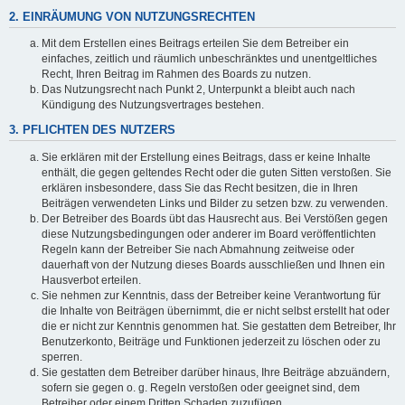
2. EINRÄUMUNG VON NUTZUNGSRECHTEN
Mit dem Erstellen eines Beitrags erteilen Sie dem Betreiber ein
einfaches, zeitlich und räumlich unbeschränktes und unentgeltliches
Recht, Ihren Beitrag im Rahmen des Boards zu nutzen.
Das Nutzungsrecht nach Punkt 2, Unterpunkt a bleibt auch nach
Kündigung des Nutzungsvertrages bestehen.
3. PFLICHTEN DES NUTZERS
Sie erklären mit der Erstellung eines Beitrags, dass er keine Inhalte
enthält, die gegen geltendes Recht oder die guten Sitten verstoßen. Sie
erklären insbesondere, dass Sie das Recht besitzen, die in Ihren
Beiträgen verwendeten Links und Bilder zu setzen bzw. zu verwenden.
Der Betreiber des Boards übt das Hausrecht aus. Bei Verstößen gegen
diese Nutzungsbedingungen oder anderer im Board veröffentlichten
Regeln kann der Betreiber Sie nach Abmahnung zeitweise oder
dauerhaft von der Nutzung dieses Boards ausschließen und Ihnen ein
Hausverbot erteilen.
Sie nehmen zur Kenntnis, dass der Betreiber keine Verantwortung für
die Inhalte von Beiträgen übernimmt, die er nicht selbst erstellt hat oder
die er nicht zur Kenntnis genommen hat. Sie gestatten dem Betreiber, Ihr
Benutzerkonto, Beiträge und Funktionen jederzeit zu löschen oder zu
sperren.
Sie gestatten dem Betreiber darüber hinaus, Ihre Beiträge abzuändern,
sofern sie gegen o. g. Regeln verstoßen oder geeignet sind, dem
Betreiber oder einem Dritten Schaden zuzufügen.