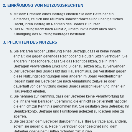
2. EINRÄUMUNG VON NUTZUNGSRECHTEN
Mit dem Erstellen eines Beitrags erteilen Sie dem Betreiber ein
einfaches, zeitlich und räumlich unbeschränktes und unentgeltliches
Recht, Ihren Beitrag im Rahmen des Boards zu nutzen.
Das Nutzungsrecht nach Punkt 2, Unterpunkt a bleibt auch nach
Kündigung des Nutzungsvertrages bestehen.
3. PFLICHTEN DES NUTZERS
Sie erklären mit der Erstellung eines Beitrags, dass er keine Inhalte
enthält, die gegen geltendes Recht oder die guten Sitten verstoßen. Sie
erklären insbesondere, dass Sie das Recht besitzen, die in Ihren
Beiträgen verwendeten Links und Bilder zu setzen bzw. zu verwenden.
Der Betreiber des Boards übt das Hausrecht aus. Bei Verstößen gegen
diese Nutzungsbedingungen oder anderer im Board veröffentlichten
Regeln kann der Betreiber Sie nach Abmahnung zeitweise oder
dauerhaft von der Nutzung dieses Boards ausschließen und Ihnen ein
Hausverbot erteilen.
Sie nehmen zur Kenntnis, dass der Betreiber keine Verantwortung für
die Inhalte von Beiträgen übernimmt, die er nicht selbst erstellt hat oder
die er nicht zur Kenntnis genommen hat. Sie gestatten dem Betreiber, Ihr
Benutzerkonto, Beiträge und Funktionen jederzeit zu löschen oder zu
sperren.
Sie gestatten dem Betreiber darüber hinaus, Ihre Beiträge abzuändern,
sofern sie gegen o. g. Regeln verstoßen oder geeignet sind, dem
Betreiber oder einem Dritten Schaden zuzufügen.