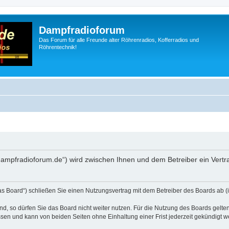
Dampfradioforum
Das Forum für alle Freunde alter Röhrenradios, Kofferradios und
Röhrentechnik!
.dampfradioforum.de“) wird zwischen Ihnen und dem Betreiber ein Vert
as Board“) schließen Sie einen Nutzungsvertrag mit dem Betreiber des Boards ab (i
, so dürfen Sie das Board nicht weiter nutzen. Für die Nutzung des Boards gelten 
sen und kann von beiden Seiten ohne Einhaltung einer Frist jederzeit gekündigt w