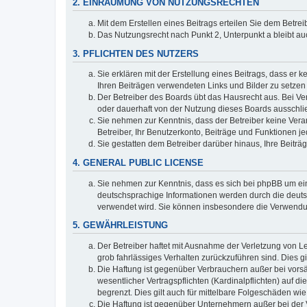
2. EINRÄUMUNG VON NUTZUNGSRECHTEN
Mit dem Erstellen eines Beitrags erteilen Sie dem Betre
Das Nutzungsrecht nach Punkt 2, Unterpunkt a bleibt 
3. PFLICHTEN DES NUTZERS
Sie erklären mit der Erstellung eines Beitrags, dass er 
Ihren Beiträgen verwendeten Links und Bilder zu setze
Der Betreiber des Boards übt das Hausrecht aus. Bei V
oder dauerhaft von der Nutzung dieses Boards ausschlie
Sie nehmen zur Kenntnis, dass der Betreiber keine Verant
Betreiber, Ihr Benutzerkonto, Beiträge und Funktionen je
Sie gestatten dem Betreiber darüber hinaus, Ihre Beitr
4. GENERAL PUBLIC LICENSE
Sie nehmen zur Kenntnis, dass es sich bei phpBB um ein
deutschsprachige Informationen werden durch die deuts
verwendet wird. Sie können insbesondere die Verwendun
5. GEWÄHRLEISTUNG
Der Betreiber haftet mit Ausnahme der Verletzung von Le
grob fahrlässiges Verhalten zurückzuführen sind. Dies 
Die Haftung ist gegenüber Verbrauchern außer bei vors
wesentlicher Vertragspflichten (Kardinalpflichten) auf
begrenzt. Dies gilt auch für mittelbare Folgeschäden 
Die Haftung ist gegenüber Unternehmern außer bei der V