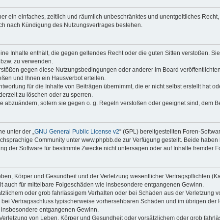
iber ein einfaches, zeitlich und räumlich unbeschränktes und unentgeltliches Rech
auch nach Kündigung des Nutzungsvertrages bestehen.
keine Inhalte enthält, die gegen geltendes Recht oder die guten Sitten verstoßen. Si
n bzw. zu verwenden.
erstößen gegen diese Nutzungsbedingungen oder anderer im Board veröffentlicht
ßen und Ihnen ein Hausverbot erteilen.
wortung für die Inhalte von Beiträgen übernimmt, die er nicht selbst erstellt hat 
derzeit zu löschen oder zu sperren.
äge abzuändern, sofern sie gegen o. g. Regeln verstoßen oder geeignet sind, dem 
e unter der „
GNU General Public License v2
“ (GPL) bereitgestellten Foren-Soft
chsprachige Community unter www.phpbb.de zur Verfügung gestellt. Beide haben ke
g der Software für bestimmte Zwecke nicht untersagen oder auf Inhalte fremder F
ben, Körper und Gesundheit und der Verletzung wesentlicher Vertragspflichten (Kard
gilt auch für mittelbare Folgeschäden wie insbesondere entgangenen Gewinn.
ätzlichem oder grob fahrlässigem Verhalten oder bei Schäden aus der Verletzung 
 die bei Vertragsschluss typischerweise vorhersehbaren Schäden und im übrigen de
wie insbesondere entgangenen Gewinn.
erletzung von Leben, Körper und Gesundheit oder vorsätzlichem oder grob fahrläs