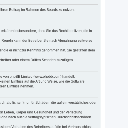
t, Ihren Beitrag im Rahmen des Boards zu nutzen.
e erklären insbesondere, dass Sie das Recht besitzen, die in
en Regeln kann der Betreiber Sie nach Abmahnung zeitweise
oder die er nicht zur Kenntnis genommen hat. Sie gestatten dem
Betreiber oder einem Dritten Schaden zuzufügen.
ware von phpBB Limited (www.phpbb.com) handelt;
inen Einfluss auf die Art und Weise, wie die Software
oren Einfluss nehmen.
inalpflichten) nur für Schäden, die auf ein vorsätzliches oder
von Leben, Körper und Gesundheit und der Verletzung
r Höhe nach auf die vertragstypischen Durchschnittsschäden
sigem Verhalten des Betreibers auf die bei Vertragsschluss