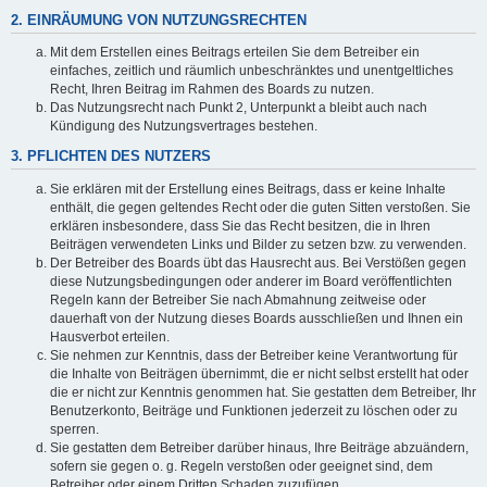
2. EINRÄUMUNG VON NUTZUNGSRECHTEN
Mit dem Erstellen eines Beitrags erteilen Sie dem Betreiber ein
einfaches, zeitlich und räumlich unbeschränktes und unentgeltliches
Recht, Ihren Beitrag im Rahmen des Boards zu nutzen.
Das Nutzungsrecht nach Punkt 2, Unterpunkt a bleibt auch nach
Kündigung des Nutzungsvertrages bestehen.
3. PFLICHTEN DES NUTZERS
Sie erklären mit der Erstellung eines Beitrags, dass er keine Inhalte
enthält, die gegen geltendes Recht oder die guten Sitten verstoßen. Sie
erklären insbesondere, dass Sie das Recht besitzen, die in Ihren
Beiträgen verwendeten Links und Bilder zu setzen bzw. zu verwenden.
Der Betreiber des Boards übt das Hausrecht aus. Bei Verstößen gegen
diese Nutzungsbedingungen oder anderer im Board veröffentlichten
Regeln kann der Betreiber Sie nach Abmahnung zeitweise oder
dauerhaft von der Nutzung dieses Boards ausschließen und Ihnen ein
Hausverbot erteilen.
Sie nehmen zur Kenntnis, dass der Betreiber keine Verantwortung für
die Inhalte von Beiträgen übernimmt, die er nicht selbst erstellt hat oder
die er nicht zur Kenntnis genommen hat. Sie gestatten dem Betreiber, Ihr
Benutzerkonto, Beiträge und Funktionen jederzeit zu löschen oder zu
sperren.
Sie gestatten dem Betreiber darüber hinaus, Ihre Beiträge abzuändern,
sofern sie gegen o. g. Regeln verstoßen oder geeignet sind, dem
Betreiber oder einem Dritten Schaden zuzufügen.