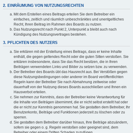
2. EINRÄUMUNG VON NUTZUNGSRECHTEN
Mit dem Erstellen eines Beitrags erteilen Sie dem Betreiber ein
einfaches, zeitlich und räumlich unbeschränktes und unentgeltliches
Recht, Ihren Beitrag im Rahmen des Boards zu nutzen.
Das Nutzungsrecht nach Punkt 2, Unterpunkt a bleibt auch nach
Kündigung des Nutzungsvertrages bestehen.
3. PFLICHTEN DES NUTZERS
Sie erklären mit der Erstellung eines Beitrags, dass er keine Inhalte
enthält, die gegen geltendes Recht oder die guten Sitten verstoßen. Sie
erklären insbesondere, dass Sie das Recht besitzen, die in Ihren
Beiträgen verwendeten Links und Bilder zu setzen bzw. zu verwenden.
Der Betreiber des Boards übt das Hausrecht aus. Bei Verstößen gegen
diese Nutzungsbedingungen oder anderer im Board veröffentlichten
Regeln kann der Betreiber Sie nach Abmahnung zeitweise oder
dauerhaft von der Nutzung dieses Boards ausschließen und Ihnen ein
Hausverbot erteilen.
Sie nehmen zur Kenntnis, dass der Betreiber keine Verantwortung für
die Inhalte von Beiträgen übernimmt, die er nicht selbst erstellt hat oder
die er nicht zur Kenntnis genommen hat. Sie gestatten dem Betreiber, Ihr
Benutzerkonto, Beiträge und Funktionen jederzeit zu löschen oder zu
sperren.
Sie gestatten dem Betreiber darüber hinaus, Ihre Beiträge abzuändern,
sofern sie gegen o. g. Regeln verstoßen oder geeignet sind, dem
Betreiber oder einem Dritten Schaden zuzufügen.