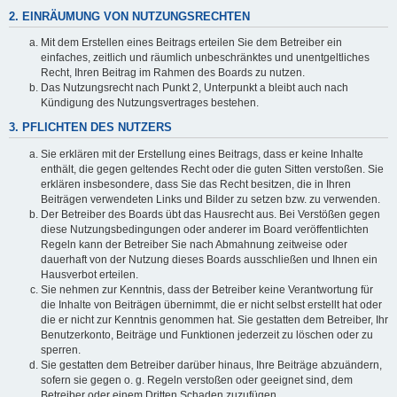
2. EINRÄUMUNG VON NUTZUNGSRECHTEN
Mit dem Erstellen eines Beitrags erteilen Sie dem Betreiber ein
einfaches, zeitlich und räumlich unbeschränktes und unentgeltliches
Recht, Ihren Beitrag im Rahmen des Boards zu nutzen.
Das Nutzungsrecht nach Punkt 2, Unterpunkt a bleibt auch nach
Kündigung des Nutzungsvertrages bestehen.
3. PFLICHTEN DES NUTZERS
Sie erklären mit der Erstellung eines Beitrags, dass er keine Inhalte
enthält, die gegen geltendes Recht oder die guten Sitten verstoßen. Sie
erklären insbesondere, dass Sie das Recht besitzen, die in Ihren
Beiträgen verwendeten Links und Bilder zu setzen bzw. zu verwenden.
Der Betreiber des Boards übt das Hausrecht aus. Bei Verstößen gegen
diese Nutzungsbedingungen oder anderer im Board veröffentlichten
Regeln kann der Betreiber Sie nach Abmahnung zeitweise oder
dauerhaft von der Nutzung dieses Boards ausschließen und Ihnen ein
Hausverbot erteilen.
Sie nehmen zur Kenntnis, dass der Betreiber keine Verantwortung für
die Inhalte von Beiträgen übernimmt, die er nicht selbst erstellt hat oder
die er nicht zur Kenntnis genommen hat. Sie gestatten dem Betreiber, Ihr
Benutzerkonto, Beiträge und Funktionen jederzeit zu löschen oder zu
sperren.
Sie gestatten dem Betreiber darüber hinaus, Ihre Beiträge abzuändern,
sofern sie gegen o. g. Regeln verstoßen oder geeignet sind, dem
Betreiber oder einem Dritten Schaden zuzufügen.