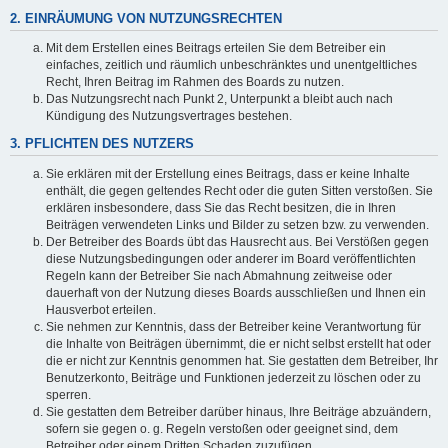
2. EINRÄUMUNG VON NUTZUNGSRECHTEN
Mit dem Erstellen eines Beitrags erteilen Sie dem Betreiber ein
einfaches, zeitlich und räumlich unbeschränktes und unentgeltliches
Recht, Ihren Beitrag im Rahmen des Boards zu nutzen.
Das Nutzungsrecht nach Punkt 2, Unterpunkt a bleibt auch nach
Kündigung des Nutzungsvertrages bestehen.
3. PFLICHTEN DES NUTZERS
Sie erklären mit der Erstellung eines Beitrags, dass er keine Inhalte
enthält, die gegen geltendes Recht oder die guten Sitten verstoßen. Sie
erklären insbesondere, dass Sie das Recht besitzen, die in Ihren
Beiträgen verwendeten Links und Bilder zu setzen bzw. zu verwenden.
Der Betreiber des Boards übt das Hausrecht aus. Bei Verstößen gegen
diese Nutzungsbedingungen oder anderer im Board veröffentlichten
Regeln kann der Betreiber Sie nach Abmahnung zeitweise oder
dauerhaft von der Nutzung dieses Boards ausschließen und Ihnen ein
Hausverbot erteilen.
Sie nehmen zur Kenntnis, dass der Betreiber keine Verantwortung für
die Inhalte von Beiträgen übernimmt, die er nicht selbst erstellt hat oder
die er nicht zur Kenntnis genommen hat. Sie gestatten dem Betreiber, Ihr
Benutzerkonto, Beiträge und Funktionen jederzeit zu löschen oder zu
sperren.
Sie gestatten dem Betreiber darüber hinaus, Ihre Beiträge abzuändern,
sofern sie gegen o. g. Regeln verstoßen oder geeignet sind, dem
Betreiber oder einem Dritten Schaden zuzufügen.