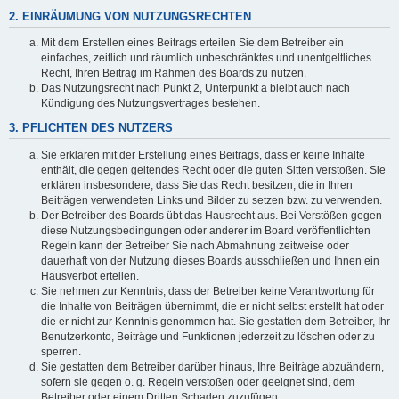
2. EINRÄUMUNG VON NUTZUNGSRECHTEN
Mit dem Erstellen eines Beitrags erteilen Sie dem Betreiber ein
einfaches, zeitlich und räumlich unbeschränktes und unentgeltliches
Recht, Ihren Beitrag im Rahmen des Boards zu nutzen.
Das Nutzungsrecht nach Punkt 2, Unterpunkt a bleibt auch nach
Kündigung des Nutzungsvertrages bestehen.
3. PFLICHTEN DES NUTZERS
Sie erklären mit der Erstellung eines Beitrags, dass er keine Inhalte
enthält, die gegen geltendes Recht oder die guten Sitten verstoßen. Sie
erklären insbesondere, dass Sie das Recht besitzen, die in Ihren
Beiträgen verwendeten Links und Bilder zu setzen bzw. zu verwenden.
Der Betreiber des Boards übt das Hausrecht aus. Bei Verstößen gegen
diese Nutzungsbedingungen oder anderer im Board veröffentlichten
Regeln kann der Betreiber Sie nach Abmahnung zeitweise oder
dauerhaft von der Nutzung dieses Boards ausschließen und Ihnen ein
Hausverbot erteilen.
Sie nehmen zur Kenntnis, dass der Betreiber keine Verantwortung für
die Inhalte von Beiträgen übernimmt, die er nicht selbst erstellt hat oder
die er nicht zur Kenntnis genommen hat. Sie gestatten dem Betreiber, Ihr
Benutzerkonto, Beiträge und Funktionen jederzeit zu löschen oder zu
sperren.
Sie gestatten dem Betreiber darüber hinaus, Ihre Beiträge abzuändern,
sofern sie gegen o. g. Regeln verstoßen oder geeignet sind, dem
Betreiber oder einem Dritten Schaden zuzufügen.