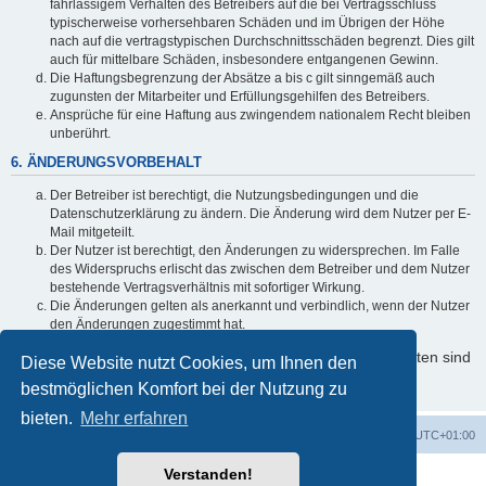
fahrlässigem Verhalten des Betreibers auf die bei Vertragsschluss
typischerweise vorhersehbaren Schäden und im Übrigen der Höhe
nach auf die vertragstypischen Durchschnittsschäden begrenzt. Dies gilt
auch für mittelbare Schäden, insbesondere entgangenen Gewinn.
Die Haftungsbegrenzung der Absätze a bis c gilt sinngemäß auch
zugunsten der Mitarbeiter und Erfüllungsgehilfen des Betreibers.
Ansprüche für eine Haftung aus zwingendem nationalem Recht bleiben
unberührt.
6. ÄNDERUNGSVORBEHALT
Der Betreiber ist berechtigt, die Nutzungsbedingungen und die
Datenschutzerklärung zu ändern. Die Änderung wird dem Nutzer per E-
Mail mitgeteilt.
Der Nutzer ist berechtigt, den Änderungen zu widersprechen. Im Falle
des Widerspruchs erlischt das zwischen dem Betreiber und dem Nutzer
bestehende Vertragsverhältnis mit sofortiger Wirkung.
Die Änderungen gelten als anerkannt und verbindlich, wenn der Nutzer
den Änderungen zugestimmt hat.
Informationen über den Umgang mit Ihren persönlichen Daten sind
Diese Website nutzt Cookies, um Ihnen den
in der Datenschutzerklärung enthalten.
bestmöglichen Komfort bei der Nutzung zu
bieten.
Mehr erfahren
Foren-Übersicht
Alle Zeiten sind
UTC+01:00
Verstanden!
Powered by
phpBB
® Forum Software © phpBB Limited