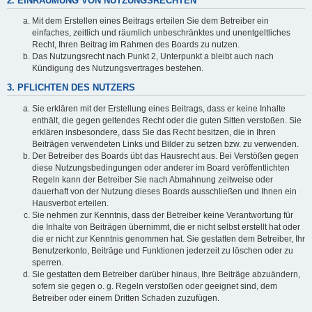
2. EINRÄUMUNG VON NUTZUNGSRECHTEN
Mit dem Erstellen eines Beitrags erteilen Sie dem Betreiber ein
einfaches, zeitlich und räumlich unbeschränktes und unentgeltliches
Recht, Ihren Beitrag im Rahmen des Boards zu nutzen.
Das Nutzungsrecht nach Punkt 2, Unterpunkt a bleibt auch nach
Kündigung des Nutzungsvertrages bestehen.
3. PFLICHTEN DES NUTZERS
Sie erklären mit der Erstellung eines Beitrags, dass er keine Inhalte
enthält, die gegen geltendes Recht oder die guten Sitten verstoßen. Sie
erklären insbesondere, dass Sie das Recht besitzen, die in Ihren
Beiträgen verwendeten Links und Bilder zu setzen bzw. zu verwenden.
Der Betreiber des Boards übt das Hausrecht aus. Bei Verstößen gegen
diese Nutzungsbedingungen oder anderer im Board veröffentlichten
Regeln kann der Betreiber Sie nach Abmahnung zeitweise oder
dauerhaft von der Nutzung dieses Boards ausschließen und Ihnen ein
Hausverbot erteilen.
Sie nehmen zur Kenntnis, dass der Betreiber keine Verantwortung für
die Inhalte von Beiträgen übernimmt, die er nicht selbst erstellt hat oder
die er nicht zur Kenntnis genommen hat. Sie gestatten dem Betreiber, Ihr
Benutzerkonto, Beiträge und Funktionen jederzeit zu löschen oder zu
sperren.
Sie gestatten dem Betreiber darüber hinaus, Ihre Beiträge abzuändern,
sofern sie gegen o. g. Regeln verstoßen oder geeignet sind, dem
Betreiber oder einem Dritten Schaden zuzufügen.