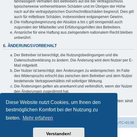
fahrlässigem Verhalten des Betreibers auf die bei Vertragsschluss
typischerweise vorhersehbaren Schäden und im Übrigen der Höhe
nach auf die vertragstypischen Durchschnittsschäden begrenzt. Dies gilt
auch für mittelbare Schäden, insbesondere entgangenen Gewinn.
Die Haftungsbegrenzung der Absätze a bis c gilt sinngemäß auch
zugunsten der Mitarbeiter und Erfüllungsgehilfen des Betreibers.
Ansprüche für eine Haftung aus zwingendem nationalem Recht bleiben
unberührt.
6. ÄNDERUNGSVORBEHALT
Der Betreiber ist berechtigt, die Nutzungsbedingungen und die
Datenschutzerklärung zu ändern. Die Änderung wird dem Nutzer per E-
Mail mitgeteilt.
Der Nutzer ist berechtigt, den Änderungen zu widersprechen. Im Falle
des Widerspruchs erlischt das zwischen dem Betreiber und dem Nutzer
bestehende Vertragsverhältnis mit sofortiger Wirkung.
Die Änderungen gelten als anerkannt und verbindlich, wenn der Nutzer
den Änderungen zugestimmt hat.
Informationen über den Umgang mit Ihren persönlichen Daten sind
Diese Website nutzt Cookies, um Ihnen den
in der Datenschutzerklärung enthalten.
bestmöglichen Komfort bei der Nutzung zu
bieten.
Mehr erfahren
Foren-Übersicht
Alle Zeiten sind
UTC+01:00
Verstanden!
Powered by
phpBB
® Forum Software © phpBB Limited