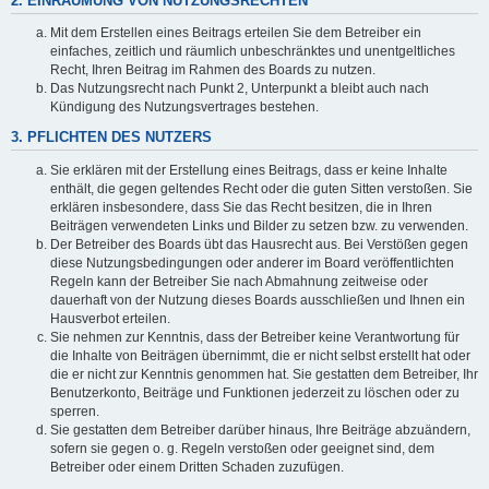
2. EINRÄUMUNG VON NUTZUNGSRECHTEN
Mit dem Erstellen eines Beitrags erteilen Sie dem Betreiber ein
einfaches, zeitlich und räumlich unbeschränktes und unentgeltliches
Recht, Ihren Beitrag im Rahmen des Boards zu nutzen.
Das Nutzungsrecht nach Punkt 2, Unterpunkt a bleibt auch nach
Kündigung des Nutzungsvertrages bestehen.
3. PFLICHTEN DES NUTZERS
Sie erklären mit der Erstellung eines Beitrags, dass er keine Inhalte
enthält, die gegen geltendes Recht oder die guten Sitten verstoßen. Sie
erklären insbesondere, dass Sie das Recht besitzen, die in Ihren
Beiträgen verwendeten Links und Bilder zu setzen bzw. zu verwenden.
Der Betreiber des Boards übt das Hausrecht aus. Bei Verstößen gegen
diese Nutzungsbedingungen oder anderer im Board veröffentlichten
Regeln kann der Betreiber Sie nach Abmahnung zeitweise oder
dauerhaft von der Nutzung dieses Boards ausschließen und Ihnen ein
Hausverbot erteilen.
Sie nehmen zur Kenntnis, dass der Betreiber keine Verantwortung für
die Inhalte von Beiträgen übernimmt, die er nicht selbst erstellt hat oder
die er nicht zur Kenntnis genommen hat. Sie gestatten dem Betreiber, Ihr
Benutzerkonto, Beiträge und Funktionen jederzeit zu löschen oder zu
sperren.
Sie gestatten dem Betreiber darüber hinaus, Ihre Beiträge abzuändern,
sofern sie gegen o. g. Regeln verstoßen oder geeignet sind, dem
Betreiber oder einem Dritten Schaden zuzufügen.