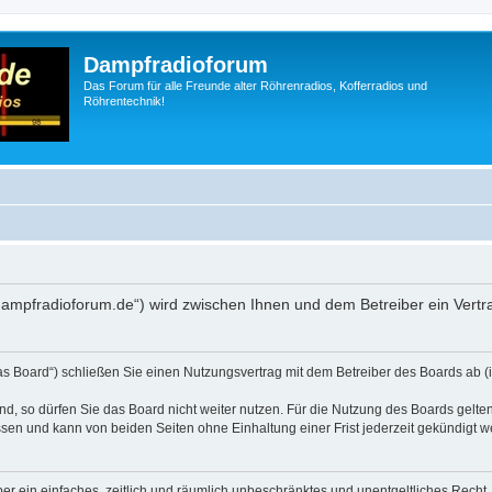
Dampfradioforum
Das Forum für alle Freunde alter Röhrenradios, Kofferradios und
Röhrentechnik!
.dampfradioforum.de“) wird zwischen Ihnen und dem Betreiber ein Vert
as Board“) schließen Sie einen Nutzungsvertrag mit dem Betreiber des Boards ab (i
, so dürfen Sie das Board nicht weiter nutzen. Für die Nutzung des Boards gelten 
sen und kann von beiden Seiten ohne Einhaltung einer Frist jederzeit gekündigt w
iber ein einfaches, zeitlich und räumlich unbeschränktes und unentgeltliches Rech