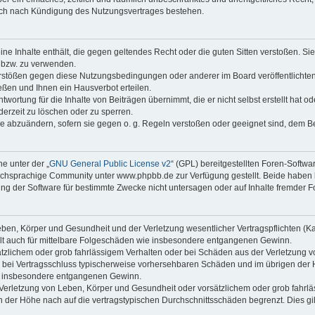
auch nach Kündigung des Nutzungsvertrages bestehen.
keine Inhalte enthält, die gegen geltendes Recht oder die guten Sitten verstoßen. Si
n bzw. zu verwenden.
erstößen gegen diese Nutzungsbedingungen oder anderer im Board veröffentlicht
ßen und Ihnen ein Hausverbot erteilen.
wortung für die Inhalte von Beiträgen übernimmt, die er nicht selbst erstellt hat 
derzeit zu löschen oder zu sperren.
äge abzuändern, sofern sie gegen o. g. Regeln verstoßen oder geeignet sind, dem 
e unter der „
GNU General Public License v2
“ (GPL) bereitgestellten Foren-Soft
chsprachige Community unter www.phpbb.de zur Verfügung gestellt. Beide haben ke
g der Software für bestimmte Zwecke nicht untersagen oder auf Inhalte fremder F
ben, Körper und Gesundheit und der Verletzung wesentlicher Vertragspflichten (Kard
gilt auch für mittelbare Folgeschäden wie insbesondere entgangenen Gewinn.
ätzlichem oder grob fahrlässigem Verhalten oder bei Schäden aus der Verletzung 
 die bei Vertragsschluss typischerweise vorhersehbaren Schäden und im übrigen de
wie insbesondere entgangenen Gewinn.
erletzung von Leben, Körper und Gesundheit oder vorsätzlichem oder grob fahrläs
der Höhe nach auf die vertragstypischen Durchschnittsschäden begrenzt. Dies gi