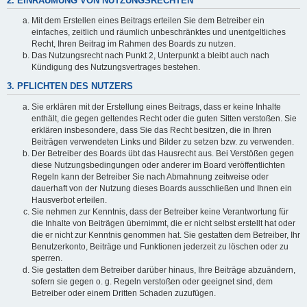
2. EINRÄUMUNG VON NUTZUNGSRECHTEN
Mit dem Erstellen eines Beitrags erteilen Sie dem Betreiber ein
einfaches, zeitlich und räumlich unbeschränktes und unentgeltliches
Recht, Ihren Beitrag im Rahmen des Boards zu nutzen.
Das Nutzungsrecht nach Punkt 2, Unterpunkt a bleibt auch nach
Kündigung des Nutzungsvertrages bestehen.
3. PFLICHTEN DES NUTZERS
Sie erklären mit der Erstellung eines Beitrags, dass er keine Inhalte
enthält, die gegen geltendes Recht oder die guten Sitten verstoßen. Sie
erklären insbesondere, dass Sie das Recht besitzen, die in Ihren
Beiträgen verwendeten Links und Bilder zu setzen bzw. zu verwenden.
Der Betreiber des Boards übt das Hausrecht aus. Bei Verstößen gegen
diese Nutzungsbedingungen oder anderer im Board veröffentlichten
Regeln kann der Betreiber Sie nach Abmahnung zeitweise oder
dauerhaft von der Nutzung dieses Boards ausschließen und Ihnen ein
Hausverbot erteilen.
Sie nehmen zur Kenntnis, dass der Betreiber keine Verantwortung für
die Inhalte von Beiträgen übernimmt, die er nicht selbst erstellt hat oder
die er nicht zur Kenntnis genommen hat. Sie gestatten dem Betreiber, Ihr
Benutzerkonto, Beiträge und Funktionen jederzeit zu löschen oder zu
sperren.
Sie gestatten dem Betreiber darüber hinaus, Ihre Beiträge abzuändern,
sofern sie gegen o. g. Regeln verstoßen oder geeignet sind, dem
Betreiber oder einem Dritten Schaden zuzufügen.