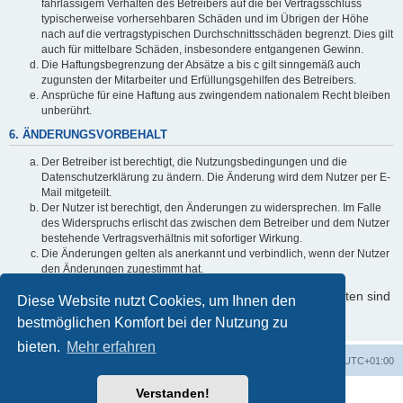
fahrlässigem Verhalten des Betreibers auf die bei Vertragsschluss
typischerweise vorhersehbaren Schäden und im Übrigen der Höhe
nach auf die vertragstypischen Durchschnittsschäden begrenzt. Dies gilt
auch für mittelbare Schäden, insbesondere entgangenen Gewinn.
Die Haftungsbegrenzung der Absätze a bis c gilt sinngemäß auch
zugunsten der Mitarbeiter und Erfüllungsgehilfen des Betreibers.
Ansprüche für eine Haftung aus zwingendem nationalem Recht bleiben
unberührt.
6. ÄNDERUNGSVORBEHALT
Der Betreiber ist berechtigt, die Nutzungsbedingungen und die
Datenschutzerklärung zu ändern. Die Änderung wird dem Nutzer per E-
Mail mitgeteilt.
Der Nutzer ist berechtigt, den Änderungen zu widersprechen. Im Falle
des Widerspruchs erlischt das zwischen dem Betreiber und dem Nutzer
bestehende Vertragsverhältnis mit sofortiger Wirkung.
Die Änderungen gelten als anerkannt und verbindlich, wenn der Nutzer
den Änderungen zugestimmt hat.
Informationen über den Umgang mit Ihren persönlichen Daten sind
Diese Website nutzt Cookies, um Ihnen den
in der Datenschutzerklärung enthalten.
bestmöglichen Komfort bei der Nutzung zu
bieten.
Mehr erfahren
Foren-Übersicht
Alle Zeiten sind
UTC+01:00
Verstanden!
Powered by
phpBB
® Forum Software © phpBB Limited