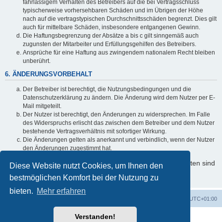
fahrlässigem Verhalten des Betreibers auf die bei Vertragsschluss
typischerweise vorhersehbaren Schäden und im Übrigen der Höhe
nach auf die vertragstypischen Durchschnittsschäden begrenzt. Dies gilt
auch für mittelbare Schäden, insbesondere entgangenen Gewinn.
Die Haftungsbegrenzung der Absätze a bis c gilt sinngemäß auch
zugunsten der Mitarbeiter und Erfüllungsgehilfen des Betreibers.
Ansprüche für eine Haftung aus zwingendem nationalem Recht bleiben
unberührt.
6. ÄNDERUNGSVORBEHALT
Der Betreiber ist berechtigt, die Nutzungsbedingungen und die
Datenschutzerklärung zu ändern. Die Änderung wird dem Nutzer per E-
Mail mitgeteilt.
Der Nutzer ist berechtigt, den Änderungen zu widersprechen. Im Falle
des Widerspruchs erlischt das zwischen dem Betreiber und dem Nutzer
bestehende Vertragsverhältnis mit sofortiger Wirkung.
Die Änderungen gelten als anerkannt und verbindlich, wenn der Nutzer
den Änderungen zugestimmt hat.
Informationen über den Umgang mit Ihren persönlichen Daten sind
Diese Website nutzt Cookies, um Ihnen den
in der Datenschutzerklärung enthalten.
bestmöglichen Komfort bei der Nutzung zu
bieten.
Mehr erfahren
Foren-Übersicht
Alle Zeiten sind
UTC+01:00
Verstanden!
Powered by
phpBB
® Forum Software © phpBB Limited