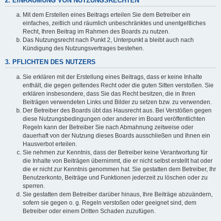
2. EINRÄUMUNG VON NUTZUNGSRECHTEN
Mit dem Erstellen eines Beitrags erteilen Sie dem Betreiber ein
einfaches, zeitlich und räumlich unbeschränktes und unentgeltliches
Recht, Ihren Beitrag im Rahmen des Boards zu nutzen.
Das Nutzungsrecht nach Punkt 2, Unterpunkt a bleibt auch nach
Kündigung des Nutzungsvertrages bestehen.
3. PFLICHTEN DES NUTZERS
Sie erklären mit der Erstellung eines Beitrags, dass er keine Inhalte
enthält, die gegen geltendes Recht oder die guten Sitten verstoßen. Sie
erklären insbesondere, dass Sie das Recht besitzen, die in Ihren
Beiträgen verwendeten Links und Bilder zu setzen bzw. zu verwenden.
Der Betreiber des Boards übt das Hausrecht aus. Bei Verstößen gegen
diese Nutzungsbedingungen oder anderer im Board veröffentlichten
Regeln kann der Betreiber Sie nach Abmahnung zeitweise oder
dauerhaft von der Nutzung dieses Boards ausschließen und Ihnen ein
Hausverbot erteilen.
Sie nehmen zur Kenntnis, dass der Betreiber keine Verantwortung für
die Inhalte von Beiträgen übernimmt, die er nicht selbst erstellt hat oder
die er nicht zur Kenntnis genommen hat. Sie gestatten dem Betreiber, Ihr
Benutzerkonto, Beiträge und Funktionen jederzeit zu löschen oder zu
sperren.
Sie gestatten dem Betreiber darüber hinaus, Ihre Beiträge abzuändern,
sofern sie gegen o. g. Regeln verstoßen oder geeignet sind, dem
Betreiber oder einem Dritten Schaden zuzufügen.