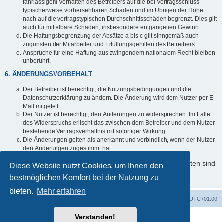
fahrlässigem Verhalten des Betreibers auf die bei Vertragsschluss
typischerweise vorhersehbaren Schäden und im Übrigen der Höhe
nach auf die vertragstypischen Durchschnittsschäden begrenzt. Dies gilt
auch für mittelbare Schäden, insbesondere entgangenen Gewinn.
Die Haftungsbegrenzung der Absätze a bis c gilt sinngemäß auch
zugunsten der Mitarbeiter und Erfüllungsgehilfen des Betreibers.
Ansprüche für eine Haftung aus zwingendem nationalem Recht bleiben
unberührt.
6. ÄNDERUNGSVORBEHALT
Der Betreiber ist berechtigt, die Nutzungsbedingungen und die
Datenschutzerklärung zu ändern. Die Änderung wird dem Nutzer per E-
Mail mitgeteilt.
Der Nutzer ist berechtigt, den Änderungen zu widersprechen. Im Falle
des Widerspruchs erlischt das zwischen dem Betreiber und dem Nutzer
bestehende Vertragsverhältnis mit sofortiger Wirkung.
Die Änderungen gelten als anerkannt und verbindlich, wenn der Nutzer
den Änderungen zugestimmt hat.
Informationen über den Umgang mit Ihren persönlichen Daten sind
Diese Website nutzt Cookies, um Ihnen den
in der Datenschutzerklärung enthalten.
bestmöglichen Komfort bei der Nutzung zu
bieten.
Mehr erfahren
Foren-Übersicht
Alle Zeiten sind
UTC+01:00
Verstanden!
Powered by
phpBB
® Forum Software © phpBB Limited