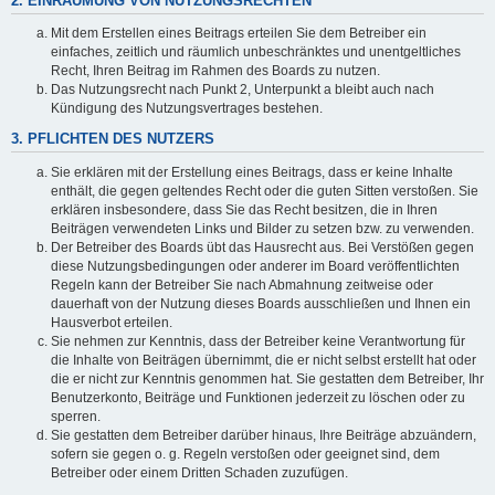
2. EINRÄUMUNG VON NUTZUNGSRECHTEN
Mit dem Erstellen eines Beitrags erteilen Sie dem Betreiber ein
einfaches, zeitlich und räumlich unbeschränktes und unentgeltliches
Recht, Ihren Beitrag im Rahmen des Boards zu nutzen.
Das Nutzungsrecht nach Punkt 2, Unterpunkt a bleibt auch nach
Kündigung des Nutzungsvertrages bestehen.
3. PFLICHTEN DES NUTZERS
Sie erklären mit der Erstellung eines Beitrags, dass er keine Inhalte
enthält, die gegen geltendes Recht oder die guten Sitten verstoßen. Sie
erklären insbesondere, dass Sie das Recht besitzen, die in Ihren
Beiträgen verwendeten Links und Bilder zu setzen bzw. zu verwenden.
Der Betreiber des Boards übt das Hausrecht aus. Bei Verstößen gegen
diese Nutzungsbedingungen oder anderer im Board veröffentlichten
Regeln kann der Betreiber Sie nach Abmahnung zeitweise oder
dauerhaft von der Nutzung dieses Boards ausschließen und Ihnen ein
Hausverbot erteilen.
Sie nehmen zur Kenntnis, dass der Betreiber keine Verantwortung für
die Inhalte von Beiträgen übernimmt, die er nicht selbst erstellt hat oder
die er nicht zur Kenntnis genommen hat. Sie gestatten dem Betreiber, Ihr
Benutzerkonto, Beiträge und Funktionen jederzeit zu löschen oder zu
sperren.
Sie gestatten dem Betreiber darüber hinaus, Ihre Beiträge abzuändern,
sofern sie gegen o. g. Regeln verstoßen oder geeignet sind, dem
Betreiber oder einem Dritten Schaden zuzufügen.