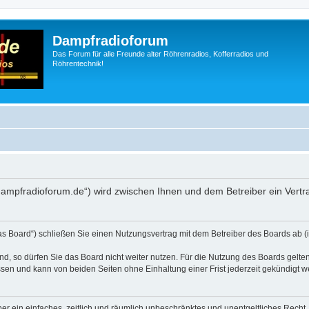
Dampfradioforum
Das Forum für alle Freunde alter Röhrenradios, Kofferradios und
Röhrentechnik!
.dampfradioforum.de“) wird zwischen Ihnen und dem Betreiber ein Vert
as Board“) schließen Sie einen Nutzungsvertrag mit dem Betreiber des Boards ab (i
, so dürfen Sie das Board nicht weiter nutzen. Für die Nutzung des Boards gelten 
sen und kann von beiden Seiten ohne Einhaltung einer Frist jederzeit gekündigt w
iber ein einfaches, zeitlich und räumlich unbeschränktes und unentgeltliches Rech