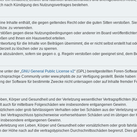
auch nach Kündigung des Nutzungsvertrages bestehen.
keine Inhalte enthält, die gegen geltendes Recht oder die guten Sitten verstoßen. Si
n bzw. zu verwenden.
erstößen gegen diese Nutzungsbedingungen oder anderer im Board veröffentlicht
ßen und Ihnen ein Hausverbot erteilen.
wortung für die Inhalte von Beiträgen übernimmt, die er nicht selbst erstellt hat 
derzeit zu löschen oder zu sperren.
äge abzuändern, sofern sie gegen o. g. Regeln verstoßen oder geeignet sind, dem 
e unter der „
GNU General Public License v2
“ (GPL) bereitgestellten Foren-Soft
chsprachige Community unter www.phpbb.de zur Verfügung gestellt. Beide haben ke
g der Software für bestimmte Zwecke nicht untersagen oder auf Inhalte fremder F
ben, Körper und Gesundheit und der Verletzung wesentlicher Vertragspflichten (Kard
gilt auch für mittelbare Folgeschäden wie insbesondere entgangenen Gewinn.
ätzlichem oder grob fahrlässigem Verhalten oder bei Schäden aus der Verletzung 
 die bei Vertragsschluss typischerweise vorhersehbaren Schäden und im übrigen de
wie insbesondere entgangenen Gewinn.
erletzung von Leben, Körper und Gesundheit oder vorsätzlichem oder grob fahrläs
der Höhe nach auf die vertragstypischen Durchschnittsschäden begrenzt. Dies gi