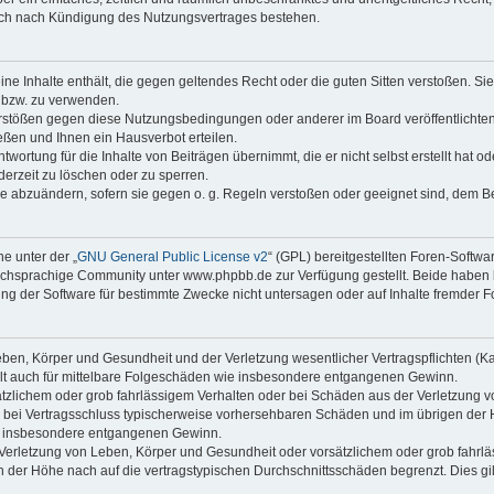
auch nach Kündigung des Nutzungsvertrages bestehen.
keine Inhalte enthält, die gegen geltendes Recht oder die guten Sitten verstoßen. Si
n bzw. zu verwenden.
erstößen gegen diese Nutzungsbedingungen oder anderer im Board veröffentlicht
ßen und Ihnen ein Hausverbot erteilen.
wortung für die Inhalte von Beiträgen übernimmt, die er nicht selbst erstellt hat 
derzeit zu löschen oder zu sperren.
äge abzuändern, sofern sie gegen o. g. Regeln verstoßen oder geeignet sind, dem 
e unter der „
GNU General Public License v2
“ (GPL) bereitgestellten Foren-Soft
chsprachige Community unter www.phpbb.de zur Verfügung gestellt. Beide haben ke
g der Software für bestimmte Zwecke nicht untersagen oder auf Inhalte fremder F
ben, Körper und Gesundheit und der Verletzung wesentlicher Vertragspflichten (Kard
gilt auch für mittelbare Folgeschäden wie insbesondere entgangenen Gewinn.
ätzlichem oder grob fahrlässigem Verhalten oder bei Schäden aus der Verletzung 
 die bei Vertragsschluss typischerweise vorhersehbaren Schäden und im übrigen de
wie insbesondere entgangenen Gewinn.
erletzung von Leben, Körper und Gesundheit oder vorsätzlichem oder grob fahrläs
der Höhe nach auf die vertragstypischen Durchschnittsschäden begrenzt. Dies gi