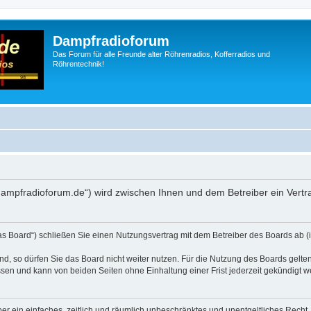
Dampfradioforum
Das Forum für alle Freunde alter Röhrenradios, Kofferradios und
Röhrentechnik!
.dampfradioforum.de“) wird zwischen Ihnen und dem Betreiber ein Vert
as Board“) schließen Sie einen Nutzungsvertrag mit dem Betreiber des Boards ab (i
, so dürfen Sie das Board nicht weiter nutzen. Für die Nutzung des Boards gelten 
sen und kann von beiden Seiten ohne Einhaltung einer Frist jederzeit gekündigt w
iber ein einfaches, zeitlich und räumlich unbeschränktes und unentgeltliches Rech