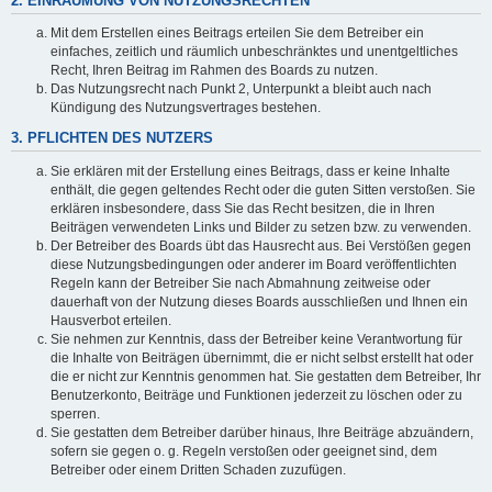
2. EINRÄUMUNG VON NUTZUNGSRECHTEN
Mit dem Erstellen eines Beitrags erteilen Sie dem Betreiber ein
einfaches, zeitlich und räumlich unbeschränktes und unentgeltliches
Recht, Ihren Beitrag im Rahmen des Boards zu nutzen.
Das Nutzungsrecht nach Punkt 2, Unterpunkt a bleibt auch nach
Kündigung des Nutzungsvertrages bestehen.
3. PFLICHTEN DES NUTZERS
Sie erklären mit der Erstellung eines Beitrags, dass er keine Inhalte
enthält, die gegen geltendes Recht oder die guten Sitten verstoßen. Sie
erklären insbesondere, dass Sie das Recht besitzen, die in Ihren
Beiträgen verwendeten Links und Bilder zu setzen bzw. zu verwenden.
Der Betreiber des Boards übt das Hausrecht aus. Bei Verstößen gegen
diese Nutzungsbedingungen oder anderer im Board veröffentlichten
Regeln kann der Betreiber Sie nach Abmahnung zeitweise oder
dauerhaft von der Nutzung dieses Boards ausschließen und Ihnen ein
Hausverbot erteilen.
Sie nehmen zur Kenntnis, dass der Betreiber keine Verantwortung für
die Inhalte von Beiträgen übernimmt, die er nicht selbst erstellt hat oder
die er nicht zur Kenntnis genommen hat. Sie gestatten dem Betreiber, Ihr
Benutzerkonto, Beiträge und Funktionen jederzeit zu löschen oder zu
sperren.
Sie gestatten dem Betreiber darüber hinaus, Ihre Beiträge abzuändern,
sofern sie gegen o. g. Regeln verstoßen oder geeignet sind, dem
Betreiber oder einem Dritten Schaden zuzufügen.