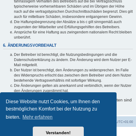
fahrlässigem Verhalten des Betreibers auf die bei Vertragsschluss
typischerweise vorhersehbaren Schäden und im Übrigen der Höhe
nach auf die vertragstypischen Durchschnittsschäden begrenzt. Dies gilt
auch für mittelbare Schäden, insbesondere entgangenen Gewinn.
Die Haftungsbegrenzung der Absätze a bis c gilt sinngemäß auch
zugunsten der Mitarbeiter und Erfüllungsgehilfen des Betreibers.
Ansprüche für eine Haftung aus zwingendem nationalem Recht bleiben
unberührt.
6. ÄNDERUNGSVORBEHALT
Der Betreiber ist berechtigt, die Nutzungsbedingungen und die
Datenschutzerklärung zu ändern. Die Änderung wird dem Nutzer per E-
Mail mitgeteilt.
Der Nutzer ist berechtigt, den Änderungen zu widersprechen. Im Falle
des Widerspruchs erlischt das zwischen dem Betreiber und dem Nutzer
bestehende Vertragsverhältnis mit sofortiger Wirkung.
Die Änderungen gelten als anerkannt und verbindlich, wenn der Nutzer
den Änderungen zugestimmt hat.
Informationen über den Umgang mit Ihren persönlichen Daten sind
Diese Website nutzt Cookies, um Ihnen den
in der Datenschutzerklärung enthalten.
bestmöglichen Komfort bei der Nutzung zu
bieten.
Mehr erfahren
Foren-Übersicht
Alle Zeiten sind
UTC+01:00
Verstanden!
Powered by
phpBB
® Forum Software © phpBB Limited