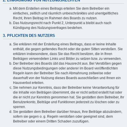
2. EINRÄUMUNG VON NUTZUNGSRECHTEN
Mit dem Erstellen eines Beitrags erteilen Sie dem Betreiber ein
einfaches, zeitlich und räumlich unbeschränktes und unentgeltliches
Recht, Ihren Beitrag im Rahmen des Boards zu nutzen.
Das Nutzungsrecht nach Punkt 2, Unterpunkt a bleibt auch nach
Kündigung des Nutzungsvertrages bestehen.
3. PFLICHTEN DES NUTZERS
Sie erklären mit der Erstellung eines Beitrags, dass er keine Inhalte
enthält, die gegen geltendes Recht oder die guten Sitten verstoßen. Sie
erklären insbesondere, dass Sie das Recht besitzen, die in Ihren
Beiträgen verwendeten Links und Bilder zu setzen bzw. zu verwenden.
Der Betreiber des Boards übt das Hausrecht aus. Bei Verstößen gegen
diese Nutzungsbedingungen oder anderer im Board veröffentlichten
Regeln kann der Betreiber Sie nach Abmahnung zeitweise oder
dauerhaft von der Nutzung dieses Boards ausschließen und Ihnen ein
Hausverbot erteilen.
Sie nehmen zur Kenntnis, dass der Betreiber keine Verantwortung für
die Inhalte von Beiträgen übernimmt, die er nicht selbst erstellt hat oder
die er nicht zur Kenntnis genommen hat. Sie gestatten dem Betreiber, Ihr
Benutzerkonto, Beiträge und Funktionen jederzeit zu löschen oder zu
sperren.
Sie gestatten dem Betreiber darüber hinaus, Ihre Beiträge abzuändern,
sofern sie gegen o. g. Regeln verstoßen oder geeignet sind, dem
Betreiber oder einem Dritten Schaden zuzufügen.