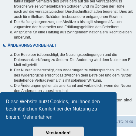
fahrlässigem Verhalten des Betreibers auf die bei Vertragsschluss
typischerweise vorhersehbaren Schäden und im Übrigen der Höhe
nach auf die vertragstypischen Durchschnittsschäden begrenzt. Dies gilt
auch für mittelbare Schäden, insbesondere entgangenen Gewinn.
Die Haftungsbegrenzung der Absätze a bis c gilt sinngemäß auch
zugunsten der Mitarbeiter und Erfüllungsgehilfen des Betreibers.
Ansprüche für eine Haftung aus zwingendem nationalem Recht bleiben
unberührt.
6. ÄNDERUNGSVORBEHALT
Der Betreiber ist berechtigt, die Nutzungsbedingungen und die
Datenschutzerklärung zu ändern. Die Änderung wird dem Nutzer per E-
Mail mitgeteilt.
Der Nutzer ist berechtigt, den Änderungen zu widersprechen. Im Falle
des Widerspruchs erlischt das zwischen dem Betreiber und dem Nutzer
bestehende Vertragsverhältnis mit sofortiger Wirkung.
Die Änderungen gelten als anerkannt und verbindlich, wenn der Nutzer
den Änderungen zugestimmt hat.
Informationen über den Umgang mit Ihren persönlichen Daten sind
Diese Website nutzt Cookies, um Ihnen den
in der Datenschutzerklärung enthalten.
bestmöglichen Komfort bei der Nutzung zu
bieten.
Mehr erfahren
Foren-Übersicht
Alle Zeiten sind
UTC+01:00
Verstanden!
Powered by
phpBB
® Forum Software © phpBB Limited