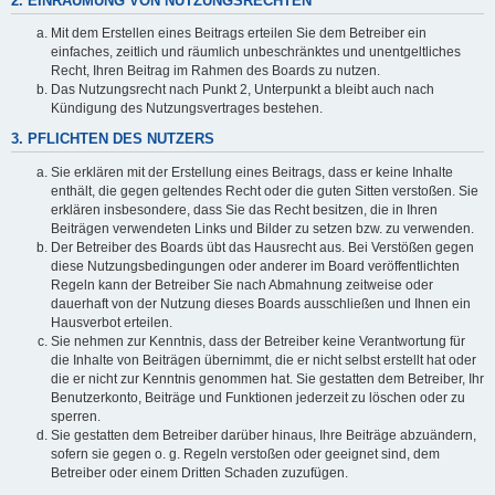
2. EINRÄUMUNG VON NUTZUNGSRECHTEN
Mit dem Erstellen eines Beitrags erteilen Sie dem Betreiber ein
einfaches, zeitlich und räumlich unbeschränktes und unentgeltliches
Recht, Ihren Beitrag im Rahmen des Boards zu nutzen.
Das Nutzungsrecht nach Punkt 2, Unterpunkt a bleibt auch nach
Kündigung des Nutzungsvertrages bestehen.
3. PFLICHTEN DES NUTZERS
Sie erklären mit der Erstellung eines Beitrags, dass er keine Inhalte
enthält, die gegen geltendes Recht oder die guten Sitten verstoßen. Sie
erklären insbesondere, dass Sie das Recht besitzen, die in Ihren
Beiträgen verwendeten Links und Bilder zu setzen bzw. zu verwenden.
Der Betreiber des Boards übt das Hausrecht aus. Bei Verstößen gegen
diese Nutzungsbedingungen oder anderer im Board veröffentlichten
Regeln kann der Betreiber Sie nach Abmahnung zeitweise oder
dauerhaft von der Nutzung dieses Boards ausschließen und Ihnen ein
Hausverbot erteilen.
Sie nehmen zur Kenntnis, dass der Betreiber keine Verantwortung für
die Inhalte von Beiträgen übernimmt, die er nicht selbst erstellt hat oder
die er nicht zur Kenntnis genommen hat. Sie gestatten dem Betreiber, Ihr
Benutzerkonto, Beiträge und Funktionen jederzeit zu löschen oder zu
sperren.
Sie gestatten dem Betreiber darüber hinaus, Ihre Beiträge abzuändern,
sofern sie gegen o. g. Regeln verstoßen oder geeignet sind, dem
Betreiber oder einem Dritten Schaden zuzufügen.