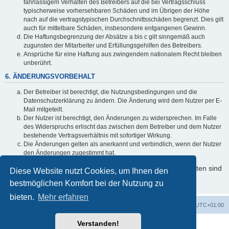
fahrlässigem Verhalten des Betreibers auf die bei Vertragsschluss
typischerweise vorhersehbaren Schäden und im Übrigen der Höhe
nach auf die vertragstypischen Durchschnittsschäden begrenzt. Dies gilt
auch für mittelbare Schäden, insbesondere entgangenen Gewinn.
Die Haftungsbegrenzung der Absätze a bis c gilt sinngemäß auch
zugunsten der Mitarbeiter und Erfüllungsgehilfen des Betreibers.
Ansprüche für eine Haftung aus zwingendem nationalem Recht bleiben
unberührt.
6. ÄNDERUNGSVORBEHALT
Der Betreiber ist berechtigt, die Nutzungsbedingungen und die
Datenschutzerklärung zu ändern. Die Änderung wird dem Nutzer per E-
Mail mitgeteilt.
Der Nutzer ist berechtigt, den Änderungen zu widersprechen. Im Falle
des Widerspruchs erlischt das zwischen dem Betreiber und dem Nutzer
bestehende Vertragsverhältnis mit sofortiger Wirkung.
Die Änderungen gelten als anerkannt und verbindlich, wenn der Nutzer
den Änderungen zugestimmt hat.
Informationen über den Umgang mit Ihren persönlichen Daten sind
Diese Website nutzt Cookies, um Ihnen den
in der Datenschutzerklärung enthalten.
bestmöglichen Komfort bei der Nutzung zu
bieten.
Mehr erfahren
Foren-Übersicht
Alle Zeiten sind
UTC+01:00
Verstanden!
Powered by
phpBB
® Forum Software © phpBB Limited