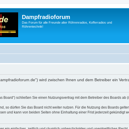
Dampfradioforum
Das Forum für alle Freunde alter Röhrenradios, Kofferradios und
Röhrentechnik!
.dampfradioforum.de“) wird zwischen Ihnen und dem Betreiber ein Vert
as Board“) schließen Sie einen Nutzungsvertrag mit dem Betreiber des Boards ab (i
, so dürfen Sie das Board nicht weiter nutzen. Für die Nutzung des Boards gelten 
sen und kann von beiden Seiten ohne Einhaltung einer Frist jederzeit gekündigt w
iber ein einfaches, zeitlich und räumlich unbeschränktes und unentgeltliches Rech