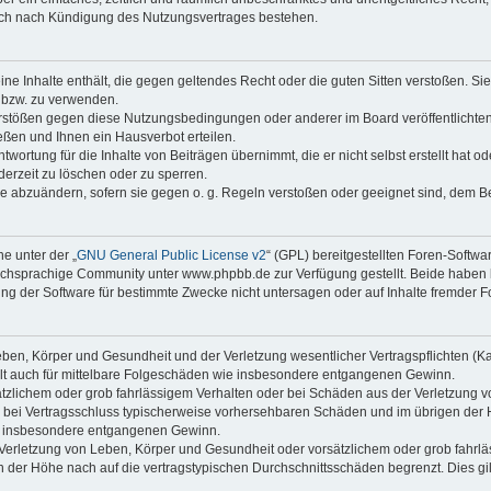
auch nach Kündigung des Nutzungsvertrages bestehen.
keine Inhalte enthält, die gegen geltendes Recht oder die guten Sitten verstoßen. Si
n bzw. zu verwenden.
erstößen gegen diese Nutzungsbedingungen oder anderer im Board veröffentlicht
ßen und Ihnen ein Hausverbot erteilen.
wortung für die Inhalte von Beiträgen übernimmt, die er nicht selbst erstellt hat 
derzeit zu löschen oder zu sperren.
äge abzuändern, sofern sie gegen o. g. Regeln verstoßen oder geeignet sind, dem 
e unter der „
GNU General Public License v2
“ (GPL) bereitgestellten Foren-Soft
chsprachige Community unter www.phpbb.de zur Verfügung gestellt. Beide haben ke
g der Software für bestimmte Zwecke nicht untersagen oder auf Inhalte fremder F
ben, Körper und Gesundheit und der Verletzung wesentlicher Vertragspflichten (Kard
gilt auch für mittelbare Folgeschäden wie insbesondere entgangenen Gewinn.
ätzlichem oder grob fahrlässigem Verhalten oder bei Schäden aus der Verletzung 
 die bei Vertragsschluss typischerweise vorhersehbaren Schäden und im übrigen de
wie insbesondere entgangenen Gewinn.
erletzung von Leben, Körper und Gesundheit oder vorsätzlichem oder grob fahrläs
der Höhe nach auf die vertragstypischen Durchschnittsschäden begrenzt. Dies gi