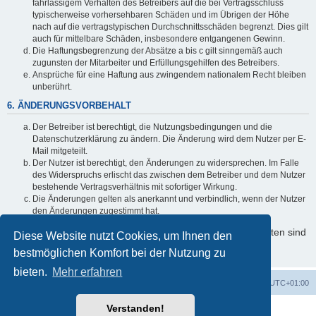
fahrlässigem Verhalten des Betreibers auf die bei Vertragsschluss
typischerweise vorhersehbaren Schäden und im Übrigen der Höhe
nach auf die vertragstypischen Durchschnittsschäden begrenzt. Dies gilt
auch für mittelbare Schäden, insbesondere entgangenen Gewinn.
Die Haftungsbegrenzung der Absätze a bis c gilt sinngemäß auch
zugunsten der Mitarbeiter und Erfüllungsgehilfen des Betreibers.
Ansprüche für eine Haftung aus zwingendem nationalem Recht bleiben
unberührt.
6. ÄNDERUNGSVORBEHALT
Der Betreiber ist berechtigt, die Nutzungsbedingungen und die
Datenschutzerklärung zu ändern. Die Änderung wird dem Nutzer per E-
Mail mitgeteilt.
Der Nutzer ist berechtigt, den Änderungen zu widersprechen. Im Falle
des Widerspruchs erlischt das zwischen dem Betreiber und dem Nutzer
bestehende Vertragsverhältnis mit sofortiger Wirkung.
Die Änderungen gelten als anerkannt und verbindlich, wenn der Nutzer
den Änderungen zugestimmt hat.
Informationen über den Umgang mit Ihren persönlichen Daten sind
Diese Website nutzt Cookies, um Ihnen den
in der Datenschutzerklärung enthalten.
bestmöglichen Komfort bei der Nutzung zu
bieten.
Mehr erfahren
Foren-Übersicht
Alle Zeiten sind
UTC+01:00
Verstanden!
Powered by
phpBB
® Forum Software © phpBB Limited