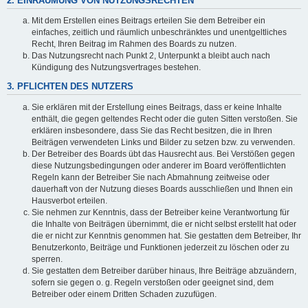
2. EINRÄUMUNG VON NUTZUNGSRECHTEN
Mit dem Erstellen eines Beitrags erteilen Sie dem Betreiber ein
einfaches, zeitlich und räumlich unbeschränktes und unentgeltliches
Recht, Ihren Beitrag im Rahmen des Boards zu nutzen.
Das Nutzungsrecht nach Punkt 2, Unterpunkt a bleibt auch nach
Kündigung des Nutzungsvertrages bestehen.
3. PFLICHTEN DES NUTZERS
Sie erklären mit der Erstellung eines Beitrags, dass er keine Inhalte
enthält, die gegen geltendes Recht oder die guten Sitten verstoßen. Sie
erklären insbesondere, dass Sie das Recht besitzen, die in Ihren
Beiträgen verwendeten Links und Bilder zu setzen bzw. zu verwenden.
Der Betreiber des Boards übt das Hausrecht aus. Bei Verstößen gegen
diese Nutzungsbedingungen oder anderer im Board veröffentlichten
Regeln kann der Betreiber Sie nach Abmahnung zeitweise oder
dauerhaft von der Nutzung dieses Boards ausschließen und Ihnen ein
Hausverbot erteilen.
Sie nehmen zur Kenntnis, dass der Betreiber keine Verantwortung für
die Inhalte von Beiträgen übernimmt, die er nicht selbst erstellt hat oder
die er nicht zur Kenntnis genommen hat. Sie gestatten dem Betreiber, Ihr
Benutzerkonto, Beiträge und Funktionen jederzeit zu löschen oder zu
sperren.
Sie gestatten dem Betreiber darüber hinaus, Ihre Beiträge abzuändern,
sofern sie gegen o. g. Regeln verstoßen oder geeignet sind, dem
Betreiber oder einem Dritten Schaden zuzufügen.