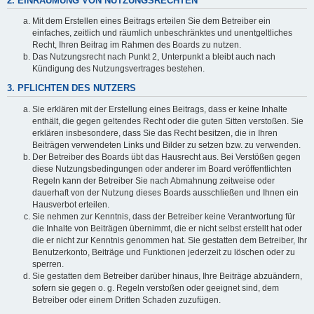
2. EINRÄUMUNG VON NUTZUNGSRECHTEN
Mit dem Erstellen eines Beitrags erteilen Sie dem Betreiber ein
einfaches, zeitlich und räumlich unbeschränktes und unentgeltliches
Recht, Ihren Beitrag im Rahmen des Boards zu nutzen.
Das Nutzungsrecht nach Punkt 2, Unterpunkt a bleibt auch nach
Kündigung des Nutzungsvertrages bestehen.
3. PFLICHTEN DES NUTZERS
Sie erklären mit der Erstellung eines Beitrags, dass er keine Inhalte
enthält, die gegen geltendes Recht oder die guten Sitten verstoßen. Sie
erklären insbesondere, dass Sie das Recht besitzen, die in Ihren
Beiträgen verwendeten Links und Bilder zu setzen bzw. zu verwenden.
Der Betreiber des Boards übt das Hausrecht aus. Bei Verstößen gegen
diese Nutzungsbedingungen oder anderer im Board veröffentlichten
Regeln kann der Betreiber Sie nach Abmahnung zeitweise oder
dauerhaft von der Nutzung dieses Boards ausschließen und Ihnen ein
Hausverbot erteilen.
Sie nehmen zur Kenntnis, dass der Betreiber keine Verantwortung für
die Inhalte von Beiträgen übernimmt, die er nicht selbst erstellt hat oder
die er nicht zur Kenntnis genommen hat. Sie gestatten dem Betreiber, Ihr
Benutzerkonto, Beiträge und Funktionen jederzeit zu löschen oder zu
sperren.
Sie gestatten dem Betreiber darüber hinaus, Ihre Beiträge abzuändern,
sofern sie gegen o. g. Regeln verstoßen oder geeignet sind, dem
Betreiber oder einem Dritten Schaden zuzufügen.