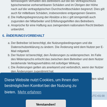
fahrlässigem Verhalten des Betreibers auf die bei Vertragsschluss
typischerweise vorhersehbaren Schäden und im Übrigen der Höhe
nach auf die vertragstypischen Durchschnittsschäden begrenzt. Dies gilt
auch für mittelbare Schäden, insbesondere entgangenen Gewinn.
Die Haftungsbegrenzung der Absätze a bis c gilt sinngemäß auch
zugunsten der Mitarbeiter und Erfüllungsgehilfen des Betreibers.
Ansprüche für eine Haftung aus zwingendem nationalem Recht bleiben
unberührt.
6. ÄNDERUNGSVORBEHALT
Der Betreiber ist berechtigt, die Nutzungsbedingungen und die
Datenschutzerklärung zu ändern. Die Änderung wird dem Nutzer per E-
Mail mitgeteilt.
Der Nutzer ist berechtigt, den Änderungen zu widersprechen. Im Falle
des Widerspruchs erlischt das zwischen dem Betreiber und dem Nutzer
bestehende Vertragsverhältnis mit sofortiger Wirkung.
Die Änderungen gelten als anerkannt und verbindlich, wenn der Nutzer
den Änderungen zugestimmt hat.
Informationen über den Umgang mit Ihren persönlichen Daten sind
Diese Website nutzt Cookies, um Ihnen den
in der Datenschutzerklärung enthalten.
bestmöglichen Komfort bei der Nutzung zu
bieten.
Mehr erfahren
Foren-Übersicht
Alle Zeiten sind
UTC+01:00
Verstanden!
Powered by
phpBB
® Forum Software © phpBB Limited