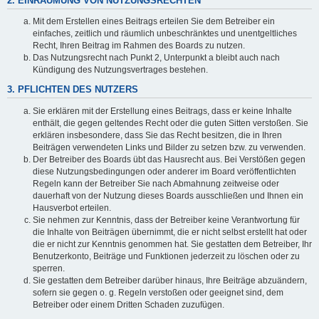
2. EINRÄUMUNG VON NUTZUNGSRECHTEN
Mit dem Erstellen eines Beitrags erteilen Sie dem Betreiber ein
einfaches, zeitlich und räumlich unbeschränktes und unentgeltliches
Recht, Ihren Beitrag im Rahmen des Boards zu nutzen.
Das Nutzungsrecht nach Punkt 2, Unterpunkt a bleibt auch nach
Kündigung des Nutzungsvertrages bestehen.
3. PFLICHTEN DES NUTZERS
Sie erklären mit der Erstellung eines Beitrags, dass er keine Inhalte
enthält, die gegen geltendes Recht oder die guten Sitten verstoßen. Sie
erklären insbesondere, dass Sie das Recht besitzen, die in Ihren
Beiträgen verwendeten Links und Bilder zu setzen bzw. zu verwenden.
Der Betreiber des Boards übt das Hausrecht aus. Bei Verstößen gegen
diese Nutzungsbedingungen oder anderer im Board veröffentlichten
Regeln kann der Betreiber Sie nach Abmahnung zeitweise oder
dauerhaft von der Nutzung dieses Boards ausschließen und Ihnen ein
Hausverbot erteilen.
Sie nehmen zur Kenntnis, dass der Betreiber keine Verantwortung für
die Inhalte von Beiträgen übernimmt, die er nicht selbst erstellt hat oder
die er nicht zur Kenntnis genommen hat. Sie gestatten dem Betreiber, Ihr
Benutzerkonto, Beiträge und Funktionen jederzeit zu löschen oder zu
sperren.
Sie gestatten dem Betreiber darüber hinaus, Ihre Beiträge abzuändern,
sofern sie gegen o. g. Regeln verstoßen oder geeignet sind, dem
Betreiber oder einem Dritten Schaden zuzufügen.