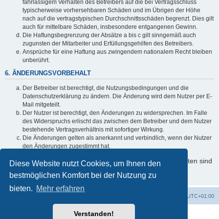
fahrlässigem Verhalten des Betreibers auf die bei Vertragsschluss
typischerweise vorhersehbaren Schäden und im Übrigen der Höhe
nach auf die vertragstypischen Durchschnittsschäden begrenzt. Dies gilt
auch für mittelbare Schäden, insbesondere entgangenen Gewinn.
Die Haftungsbegrenzung der Absätze a bis c gilt sinngemäß auch
zugunsten der Mitarbeiter und Erfüllungsgehilfen des Betreibers.
Ansprüche für eine Haftung aus zwingendem nationalem Recht bleiben
unberührt.
6. ÄNDERUNGSVORBEHALT
Der Betreiber ist berechtigt, die Nutzungsbedingungen und die
Datenschutzerklärung zu ändern. Die Änderung wird dem Nutzer per E-
Mail mitgeteilt.
Der Nutzer ist berechtigt, den Änderungen zu widersprechen. Im Falle
des Widerspruchs erlischt das zwischen dem Betreiber und dem Nutzer
bestehende Vertragsverhältnis mit sofortiger Wirkung.
Die Änderungen gelten als anerkannt und verbindlich, wenn der Nutzer
den Änderungen zugestimmt hat.
Informationen über den Umgang mit Ihren persönlichen Daten sind
Diese Website nutzt Cookies, um Ihnen den
in der Datenschutzerklärung enthalten.
bestmöglichen Komfort bei der Nutzung zu
bieten.
Mehr erfahren
Foren-Übersicht
Alle Zeiten sind
UTC+01:00
Verstanden!
Powered by
phpBB
® Forum Software © phpBB Limited