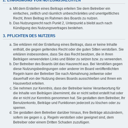
2. EINRÄUMUNG VON NUTZUNGSRECHTEN
Mit dem Erstellen eines Beitrags erteilen Sie dem Betreiber ein
einfaches, zeitlich und räumlich unbeschränktes und unentgeltliches
Recht, Ihren Beitrag im Rahmen des Boards zu nutzen.
Das Nutzungsrecht nach Punkt 2, Unterpunkt a bleibt auch nach
Kündigung des Nutzungsvertrages bestehen.
3. PFLICHTEN DES NUTZERS
Sie erklären mit der Erstellung eines Beitrags, dass er keine Inhalte
enthält, die gegen geltendes Recht oder die guten Sitten verstoßen. Sie
erklären insbesondere, dass Sie das Recht besitzen, die in Ihren
Beiträgen verwendeten Links und Bilder zu setzen bzw. zu verwenden.
Der Betreiber des Boards übt das Hausrecht aus. Bei Verstößen gegen
diese Nutzungsbedingungen oder anderer im Board veröffentlichten
Regeln kann der Betreiber Sie nach Abmahnung zeitweise oder
dauerhaft von der Nutzung dieses Boards ausschließen und Ihnen ein
Hausverbot erteilen.
Sie nehmen zur Kenntnis, dass der Betreiber keine Verantwortung für
die Inhalte von Beiträgen übernimmt, die er nicht selbst erstellt hat oder
die er nicht zur Kenntnis genommen hat. Sie gestatten dem Betreiber, Ihr
Benutzerkonto, Beiträge und Funktionen jederzeit zu löschen oder zu
sperren.
Sie gestatten dem Betreiber darüber hinaus, Ihre Beiträge abzuändern,
sofern sie gegen o. g. Regeln verstoßen oder geeignet sind, dem
Betreiber oder einem Dritten Schaden zuzufügen.