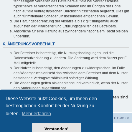
fahrlässigem Verhalten des Betreibers auf die bei Vertragsschluss
typischerweise vorhersehbaren Schäden und im Übrigen der Höhe
nach auf die vertragstypischen Durchschnittsschäden begrenzt. Dies gilt
auch für mittelbare Schäden, insbesondere entgangenen Gewinn.
Die Haftungsbegrenzung der Absätze a bis c gilt sinngemäß auch
zugunsten der Mitarbeiter und Erfüllungsgehilfen des Betreibers.
Ansprüche für eine Haftung aus zwingendem nationalem Recht bleiben
unberührt.
6. ÄNDERUNGSVORBEHALT
Der Betreiber ist berechtigt, die Nutzungsbedingungen und die
Datenschutzerklärung zu ändern. Die Änderung wird dem Nutzer per E-
Mail mitgeteilt.
Der Nutzer ist berechtigt, den Änderungen zu widersprechen. Im Falle
des Widerspruchs erlischt das zwischen dem Betreiber und dem Nutzer
bestehende Vertragsverhältnis mit sofortiger Wirkung.
Die Änderungen gelten als anerkannt und verbindlich, wenn der Nutzer
den Änderungen zugestimmt hat.
Informationen über den Umgang mit Ihren persönlichen Daten sind
Diese Website nutzt Cookies, um Ihnen den
in der Datenschutzerklärung enthalten.
bestmöglichen Komfort bei der Nutzung zu
bieten.
Mehr erfahren
Foren-Übersicht
Alle Zeiten sind
UTC+01:00
Verstanden!
Powered by
phpBB
® Forum Software © phpBB Limited