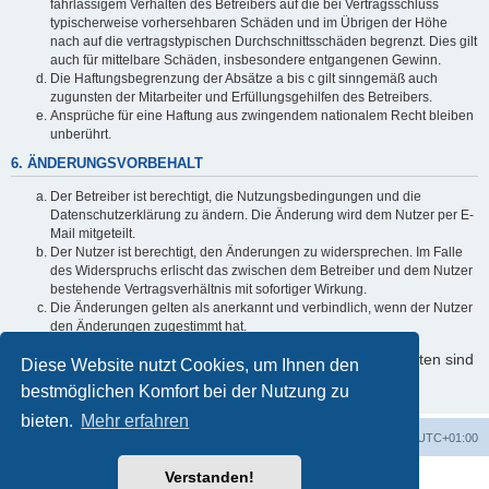
fahrlässigem Verhalten des Betreibers auf die bei Vertragsschluss
typischerweise vorhersehbaren Schäden und im Übrigen der Höhe
nach auf die vertragstypischen Durchschnittsschäden begrenzt. Dies gilt
auch für mittelbare Schäden, insbesondere entgangenen Gewinn.
Die Haftungsbegrenzung der Absätze a bis c gilt sinngemäß auch
zugunsten der Mitarbeiter und Erfüllungsgehilfen des Betreibers.
Ansprüche für eine Haftung aus zwingendem nationalem Recht bleiben
unberührt.
6. ÄNDERUNGSVORBEHALT
Der Betreiber ist berechtigt, die Nutzungsbedingungen und die
Datenschutzerklärung zu ändern. Die Änderung wird dem Nutzer per E-
Mail mitgeteilt.
Der Nutzer ist berechtigt, den Änderungen zu widersprechen. Im Falle
des Widerspruchs erlischt das zwischen dem Betreiber und dem Nutzer
bestehende Vertragsverhältnis mit sofortiger Wirkung.
Die Änderungen gelten als anerkannt und verbindlich, wenn der Nutzer
den Änderungen zugestimmt hat.
Informationen über den Umgang mit Ihren persönlichen Daten sind
Diese Website nutzt Cookies, um Ihnen den
in der Datenschutzerklärung enthalten.
bestmöglichen Komfort bei der Nutzung zu
bieten.
Mehr erfahren
Foren-Übersicht
Alle Zeiten sind
UTC+01:00
Verstanden!
Powered by
phpBB
® Forum Software © phpBB Limited