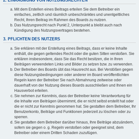
2. EINRÄUMUNG VON NUTZUNGSRECHTEN
Mit dem Erstellen eines Beitrags erteilen Sie dem Betreiber ein
einfaches, zeitlich und räumlich unbeschränktes und unentgeltliches
Recht, Ihren Beitrag im Rahmen des Boards zu nutzen.
Das Nutzungsrecht nach Punkt 2, Unterpunkt a bleibt auch nach
Kündigung des Nutzungsvertrages bestehen.
3. PFLICHTEN DES NUTZERS
Sie erklären mit der Erstellung eines Beitrags, dass er keine Inhalte
enthält, die gegen geltendes Recht oder die guten Sitten verstoßen. Sie
erklären insbesondere, dass Sie das Recht besitzen, die in Ihren
Beiträgen verwendeten Links und Bilder zu setzen bzw. zu verwenden.
Der Betreiber des Boards übt das Hausrecht aus. Bei Verstößen gegen
diese Nutzungsbedingungen oder anderer im Board veröffentlichten
Regeln kann der Betreiber Sie nach Abmahnung zeitweise oder
dauerhaft von der Nutzung dieses Boards ausschließen und Ihnen ein
Hausverbot erteilen.
Sie nehmen zur Kenntnis, dass der Betreiber keine Verantwortung für
die Inhalte von Beiträgen übernimmt, die er nicht selbst erstellt hat oder
die er nicht zur Kenntnis genommen hat. Sie gestatten dem Betreiber, Ihr
Benutzerkonto, Beiträge und Funktionen jederzeit zu löschen oder zu
sperren.
Sie gestatten dem Betreiber darüber hinaus, Ihre Beiträge abzuändern,
sofern sie gegen o. g. Regeln verstoßen oder geeignet sind, dem
Betreiber oder einem Dritten Schaden zuzufügen.