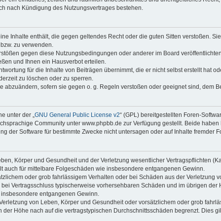
auch nach Kündigung des Nutzungsvertrages bestehen.
keine Inhalte enthält, die gegen geltendes Recht oder die guten Sitten verstoßen. Si
n bzw. zu verwenden.
erstößen gegen diese Nutzungsbedingungen oder anderer im Board veröffentlicht
ßen und Ihnen ein Hausverbot erteilen.
wortung für die Inhalte von Beiträgen übernimmt, die er nicht selbst erstellt hat 
derzeit zu löschen oder zu sperren.
äge abzuändern, sofern sie gegen o. g. Regeln verstoßen oder geeignet sind, dem 
e unter der „
GNU General Public License v2
“ (GPL) bereitgestellten Foren-Soft
chsprachige Community unter www.phpbb.de zur Verfügung gestellt. Beide haben ke
g der Software für bestimmte Zwecke nicht untersagen oder auf Inhalte fremder F
ben, Körper und Gesundheit und der Verletzung wesentlicher Vertragspflichten (Kard
gilt auch für mittelbare Folgeschäden wie insbesondere entgangenen Gewinn.
ätzlichem oder grob fahrlässigem Verhalten oder bei Schäden aus der Verletzung 
 die bei Vertragsschluss typischerweise vorhersehbaren Schäden und im übrigen de
wie insbesondere entgangenen Gewinn.
erletzung von Leben, Körper und Gesundheit oder vorsätzlichem oder grob fahrläs
der Höhe nach auf die vertragstypischen Durchschnittsschäden begrenzt. Dies gi