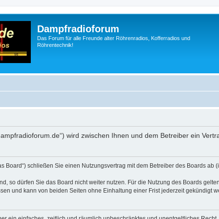
Dampfradioforum
Das Forum für alle Freunde alter Röhrenradios, Kofferradios und
Röhrentechnik!
.dampfradioforum.de“) wird zwischen Ihnen und dem Betreiber ein Vert
as Board“) schließen Sie einen Nutzungsvertrag mit dem Betreiber des Boards ab (i
, so dürfen Sie das Board nicht weiter nutzen. Für die Nutzung des Boards gelten 
sen und kann von beiden Seiten ohne Einhaltung einer Frist jederzeit gekündigt w
iber ein einfaches, zeitlich und räumlich unbeschränktes und unentgeltliches Rech