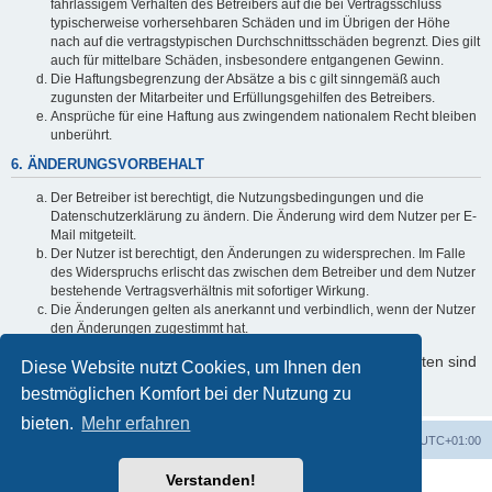
fahrlässigem Verhalten des Betreibers auf die bei Vertragsschluss
typischerweise vorhersehbaren Schäden und im Übrigen der Höhe
nach auf die vertragstypischen Durchschnittsschäden begrenzt. Dies gilt
auch für mittelbare Schäden, insbesondere entgangenen Gewinn.
Die Haftungsbegrenzung der Absätze a bis c gilt sinngemäß auch
zugunsten der Mitarbeiter und Erfüllungsgehilfen des Betreibers.
Ansprüche für eine Haftung aus zwingendem nationalem Recht bleiben
unberührt.
6. ÄNDERUNGSVORBEHALT
Der Betreiber ist berechtigt, die Nutzungsbedingungen und die
Datenschutzerklärung zu ändern. Die Änderung wird dem Nutzer per E-
Mail mitgeteilt.
Der Nutzer ist berechtigt, den Änderungen zu widersprechen. Im Falle
des Widerspruchs erlischt das zwischen dem Betreiber und dem Nutzer
bestehende Vertragsverhältnis mit sofortiger Wirkung.
Die Änderungen gelten als anerkannt und verbindlich, wenn der Nutzer
den Änderungen zugestimmt hat.
Informationen über den Umgang mit Ihren persönlichen Daten sind
Diese Website nutzt Cookies, um Ihnen den
in der Datenschutzerklärung enthalten.
bestmöglichen Komfort bei der Nutzung zu
bieten.
Mehr erfahren
Foren-Übersicht
Alle Zeiten sind
UTC+01:00
Verstanden!
Powered by
phpBB
® Forum Software © phpBB Limited