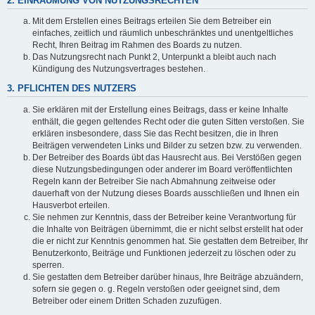
2. EINRÄUMUNG VON NUTZUNGSRECHTEN
Mit dem Erstellen eines Beitrags erteilen Sie dem Betreiber ein
einfaches, zeitlich und räumlich unbeschränktes und unentgeltliches
Recht, Ihren Beitrag im Rahmen des Boards zu nutzen.
Das Nutzungsrecht nach Punkt 2, Unterpunkt a bleibt auch nach
Kündigung des Nutzungsvertrages bestehen.
3. PFLICHTEN DES NUTZERS
Sie erklären mit der Erstellung eines Beitrags, dass er keine Inhalte
enthält, die gegen geltendes Recht oder die guten Sitten verstoßen. Sie
erklären insbesondere, dass Sie das Recht besitzen, die in Ihren
Beiträgen verwendeten Links und Bilder zu setzen bzw. zu verwenden.
Der Betreiber des Boards übt das Hausrecht aus. Bei Verstößen gegen
diese Nutzungsbedingungen oder anderer im Board veröffentlichten
Regeln kann der Betreiber Sie nach Abmahnung zeitweise oder
dauerhaft von der Nutzung dieses Boards ausschließen und Ihnen ein
Hausverbot erteilen.
Sie nehmen zur Kenntnis, dass der Betreiber keine Verantwortung für
die Inhalte von Beiträgen übernimmt, die er nicht selbst erstellt hat oder
die er nicht zur Kenntnis genommen hat. Sie gestatten dem Betreiber, Ihr
Benutzerkonto, Beiträge und Funktionen jederzeit zu löschen oder zu
sperren.
Sie gestatten dem Betreiber darüber hinaus, Ihre Beiträge abzuändern,
sofern sie gegen o. g. Regeln verstoßen oder geeignet sind, dem
Betreiber oder einem Dritten Schaden zuzufügen.