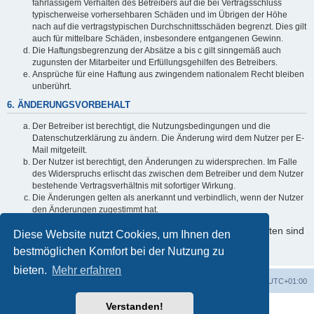
fahrlässigem Verhalten des Betreibers auf die bei Vertragsschluss
typischerweise vorhersehbaren Schäden und im Übrigen der Höhe
nach auf die vertragstypischen Durchschnittsschäden begrenzt. Dies gilt
auch für mittelbare Schäden, insbesondere entgangenen Gewinn.
Die Haftungsbegrenzung der Absätze a bis c gilt sinngemäß auch
zugunsten der Mitarbeiter und Erfüllungsgehilfen des Betreibers.
Ansprüche für eine Haftung aus zwingendem nationalem Recht bleiben
unberührt.
6. ÄNDERUNGSVORBEHALT
Der Betreiber ist berechtigt, die Nutzungsbedingungen und die
Datenschutzerklärung zu ändern. Die Änderung wird dem Nutzer per E-
Mail mitgeteilt.
Der Nutzer ist berechtigt, den Änderungen zu widersprechen. Im Falle
des Widerspruchs erlischt das zwischen dem Betreiber und dem Nutzer
bestehende Vertragsverhältnis mit sofortiger Wirkung.
Die Änderungen gelten als anerkannt und verbindlich, wenn der Nutzer
den Änderungen zugestimmt hat.
Informationen über den Umgang mit Ihren persönlichen Daten sind
Diese Website nutzt Cookies, um Ihnen den
in der Datenschutzerklärung enthalten.
bestmöglichen Komfort bei der Nutzung zu
bieten.
Mehr erfahren
Foren-Übersicht
Alle Zeiten sind
UTC+01:00
Verstanden!
Powered by
phpBB
® Forum Software © phpBB Limited