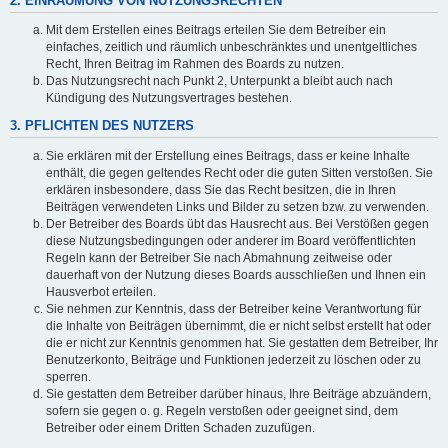
2. EINRÄUMUNG VON NUTZUNGSRECHTEN
Mit dem Erstellen eines Beitrags erteilen Sie dem Betreiber ein
einfaches, zeitlich und räumlich unbeschränktes und unentgeltliches
Recht, Ihren Beitrag im Rahmen des Boards zu nutzen.
Das Nutzungsrecht nach Punkt 2, Unterpunkt a bleibt auch nach
Kündigung des Nutzungsvertrages bestehen.
3. PFLICHTEN DES NUTZERS
Sie erklären mit der Erstellung eines Beitrags, dass er keine Inhalte
enthält, die gegen geltendes Recht oder die guten Sitten verstoßen. Sie
erklären insbesondere, dass Sie das Recht besitzen, die in Ihren
Beiträgen verwendeten Links und Bilder zu setzen bzw. zu verwenden.
Der Betreiber des Boards übt das Hausrecht aus. Bei Verstößen gegen
diese Nutzungsbedingungen oder anderer im Board veröffentlichten
Regeln kann der Betreiber Sie nach Abmahnung zeitweise oder
dauerhaft von der Nutzung dieses Boards ausschließen und Ihnen ein
Hausverbot erteilen.
Sie nehmen zur Kenntnis, dass der Betreiber keine Verantwortung für
die Inhalte von Beiträgen übernimmt, die er nicht selbst erstellt hat oder
die er nicht zur Kenntnis genommen hat. Sie gestatten dem Betreiber, Ihr
Benutzerkonto, Beiträge und Funktionen jederzeit zu löschen oder zu
sperren.
Sie gestatten dem Betreiber darüber hinaus, Ihre Beiträge abzuändern,
sofern sie gegen o. g. Regeln verstoßen oder geeignet sind, dem
Betreiber oder einem Dritten Schaden zuzufügen.