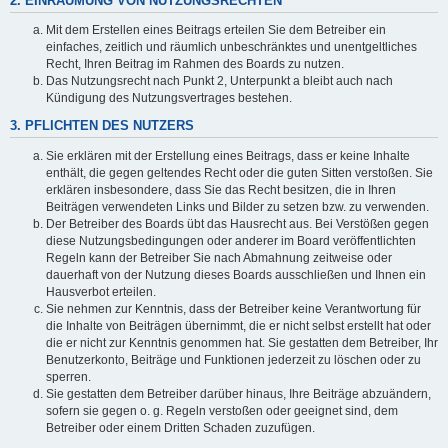
2. EINRÄUMUNG VON NUTZUNGSRECHTEN
Mit dem Erstellen eines Beitrags erteilen Sie dem Betreiber ein
einfaches, zeitlich und räumlich unbeschränktes und unentgeltliches
Recht, Ihren Beitrag im Rahmen des Boards zu nutzen.
Das Nutzungsrecht nach Punkt 2, Unterpunkt a bleibt auch nach
Kündigung des Nutzungsvertrages bestehen.
3. PFLICHTEN DES NUTZERS
Sie erklären mit der Erstellung eines Beitrags, dass er keine Inhalte
enthält, die gegen geltendes Recht oder die guten Sitten verstoßen. Sie
erklären insbesondere, dass Sie das Recht besitzen, die in Ihren
Beiträgen verwendeten Links und Bilder zu setzen bzw. zu verwenden.
Der Betreiber des Boards übt das Hausrecht aus. Bei Verstößen gegen
diese Nutzungsbedingungen oder anderer im Board veröffentlichten
Regeln kann der Betreiber Sie nach Abmahnung zeitweise oder
dauerhaft von der Nutzung dieses Boards ausschließen und Ihnen ein
Hausverbot erteilen.
Sie nehmen zur Kenntnis, dass der Betreiber keine Verantwortung für
die Inhalte von Beiträgen übernimmt, die er nicht selbst erstellt hat oder
die er nicht zur Kenntnis genommen hat. Sie gestatten dem Betreiber, Ihr
Benutzerkonto, Beiträge und Funktionen jederzeit zu löschen oder zu
sperren.
Sie gestatten dem Betreiber darüber hinaus, Ihre Beiträge abzuändern,
sofern sie gegen o. g. Regeln verstoßen oder geeignet sind, dem
Betreiber oder einem Dritten Schaden zuzufügen.