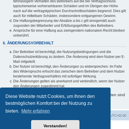
fahrlässigem Verhalten des Betreibers auf die bei Vertragsschluss
typischerweise vorhersehbaren Schäden und im Übrigen der Höhe
nach auf die vertragstypischen Durchschnittsschäden begrenzt. Dies gilt
auch für mittelbare Schäden, insbesondere entgangenen Gewinn.
Die Haftungsbegrenzung der Absätze a bis c gilt sinngemäß auch
zugunsten der Mitarbeiter und Erfüllungsgehilfen des Betreibers.
Ansprüche für eine Haftung aus zwingendem nationalem Recht bleiben
unberührt.
6. ÄNDERUNGSVORBEHALT
Der Betreiber ist berechtigt, die Nutzungsbedingungen und die
Datenschutzerklärung zu ändern. Die Änderung wird dem Nutzer per E-
Mail mitgeteilt.
Der Nutzer ist berechtigt, den Änderungen zu widersprechen. Im Falle
des Widerspruchs erlischt das zwischen dem Betreiber und dem Nutzer
bestehende Vertragsverhältnis mit sofortiger Wirkung.
Die Änderungen gelten als anerkannt und verbindlich, wenn der Nutzer
den Änderungen zugestimmt hat.
Informationen über den Umgang mit Ihren persönlichen Daten sind
Diese Website nutzt Cookies, um Ihnen den
in der Datenschutzerklärung enthalten.
bestmöglichen Komfort bei der Nutzung zu
bieten.
Mehr erfahren
Foren-Übersicht
Alle Zeiten sind
UTC+01:00
Verstanden!
Powered by
phpBB
® Forum Software © phpBB Limited