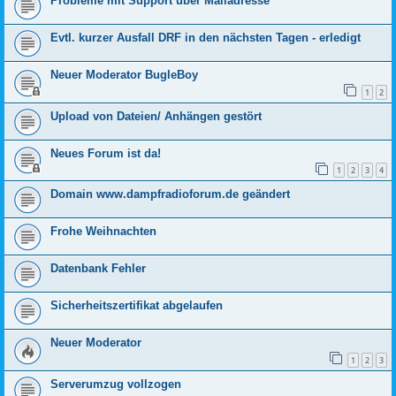
Probleme mit Support über Mailadresse
Evtl. kurzer Ausfall DRF in den nächsten Tagen - erledigt
Neuer Moderator BugleBoy
1
2
Upload von Dateien/ Anhängen gestört
Neues Forum ist da!
1
2
3
4
Domain www.dampfradioforum.de geändert
Frohe Weihnachten
Datenbank Fehler
Sicherheitszertifikat abgelaufen
Neuer Moderator
1
2
3
Serverumzug vollzogen