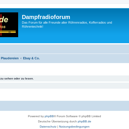
Dampfradioforum
Das Forum für alle Freunde alter Röhrenradios, Kofferradios und
Röhrentechnik!
 Plaudereien
Ebay & Co.
zu sehen oder zu lesen.
Powered by
phpBB
® Forum Software © phpBB Limited
Deutsche Übersetzung durch
phpBB.de
Datenschutz
|
Nutzungsbedingungen