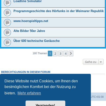
Loadline Simulator
Programmgeschichte des Hörfunks in der Weimarer Republik
www.hoerspieltipps.net
Alte Bilder 50er Jahre
Über 600 technische Geräusche
1
2
3
4
Nächste
180 Themen
Gehe zu
BERECHTIGUNGEN IN DIESEM FORUM
Sie dürfen
keine
neuen Themen in diesem Forum erstellen.
Sie dürfen
keine
Antworten zu Themen in diesem Forum erstellen.
Diese Website nutzt Cookies, um Ihnen den
Sie dürfen Ihre Beiträge in diesem Forum
nicht
ändern.
bestmöglichen Komfort bei der Nutzung zu
Sie dürfen Ihre Beiträge in diesem Forum
nicht
löschen.
Sie dürfen
keine
Dateianhänge in diesem Forum erstellen.
bieten.
Mehr erfahren
Foren-Übersicht
Alle Zeiten sind
UTC+01:00
Verstanden!
Powered by
phpBB
® Forum Software © phpBB Limited