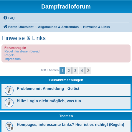
Dampfradioforum
FAQ
Foren-Übersicht
Allgemeines & Artfremdes
Hinweise & Links
Hinweise & Links
Forumsregeln
Regeln für diesen Bereich
Regeln
Impressum
1
2
3
4
Nächste
180 Themen
Bekanntmachungen
Probleme mit Anmeldung - Gelöst -
Hilfe: Login nicht möglich, was tun
Themen
Hompages, interessante Links? Hier ist es richtig! (Regeln)