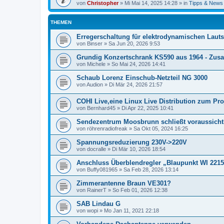
von
Christopher
»
Mi Mai 14, 2025 14:28
» in
Tipps & News
THEMEN
Erregerschaltung für elektrodynamischen Laut
von
Binser
»
Sa Jun 20, 2026 9:53
Grundig Konzertschrank KS590 aus 1964 - Zusa
von
Michele
»
So Mai 24, 2026 14:41
Schaub Lorenz Einschub-Netzteil NG 3000
von
Audion
»
Di Mär 24, 2026 21:57
COHI Live,eine Linux Live Distribution zum Pro
von
Bernhard45
»
Di Apr 22, 2025 10:41
Sendezentrum Moosbrunn schließt voraussicht
von
röhrenradiofreak
»
Sa Okt 05, 2024 16:25
Spannungsreduzierung 230V->220V
von
docralle
»
Di Mär 10, 2026 18:54
Anschluss Überblendregler „Blaupunkt WI 2215
von
Buffy081965
»
Sa Feb 28, 2026 13:14
Zimmerantenne Braun VE301?
von
RainerT
»
So Feb 01, 2026 12:38
SAB Lindau G
von
wopi
»
Mo Jan 11, 2021 22:18