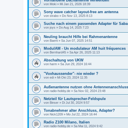
Vorhandene Dachantenne verwenden
von
Moki
»
Mi Jan 21, 2026 18:39
Sony wave catcher layout-free am antenna
von
strabo
»
Do Nov 13, 2025 8:13
Suche nach einem passenden Adapter für Sab
von
joys
»
Do Aug 14, 2025 7:23
Neuling braucht Hilfe bei Rahmenantenne
von
Baerti
»
Sa Jun 07, 2025 14:51
ModulAM - Un modulateur AM huit fréquences
von
Bernhard45
»
Sa Apr 26, 2025 11:13
Abschaltung von UKW
von
harm
»
Sa Jun 29, 2024 16:44
"Voxhaussender"- nie wieder ?
von
edi
»
Mi Okt 23, 2024 11:35
Außenantenne nutzen ohne Antennenanschlus
von
radio-hobby.de
»
Sa Nov 02, 2024 23:48
Netzteil für Lautsprecher-Feldspule
von
Binser
»
Di Jul 30, 2024 9:57
Tonabnehmer alter Anschluss, Adapter?
von
Nick1209
»
Mo Jul 22, 2024 16:44
Radio Z100 Milano, Italien
von
radio-hobby.de
»
Sa Mai 11, 2024 9:42