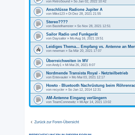
von
RetroSound
»
So Jan 02, 2022 10:42
Anschlüsse Radione Jupiter A
von
Mike123
»
Di Dez 28, 2021 21:55
Stereo????
von
Bastelhamster
»
So Nov 28, 2021 12:51
Sailor Radio und Funkgerät
von
Daysailor
»
Mo Aug 16, 2021 19:51
Leidiges Thema... Empfang vs. Antenne an Me
von
newman
»
Sa Mär 20, 2021 17:07
Überreichweiten in MV
von
Andy1
»
Mi Mai 26, 2021 8:07
Nordmende Transista Royal - Netzteilbetrieb
von
Entevauler
»
Mo Mai 03, 2021 12:17
Howto - Bluetooth Nachrüstung beim Röhrenra
von
recycler
»
So Jan 12, 2014 12:31
AM-Antenne Eingang verlängern
von
TeamConnewitz
»
Mi Apr 14, 2021 13:02
Zurück zur Foren-Übersicht
BERECHTIGUNGEN IN DIESEM FORUM