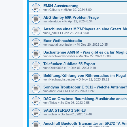
EM84 Aussteuerung
von
Gilberto
»
Mi Apr 10, 2024 5:00
AEG Bimby 60K Problem/Frage
von
delatube
»
Fr Apr 12, 2024 8:34
Anschluss eines MP3-Players an eine Graetz M
von
l_ede
»
Fr Jan 26, 2024 8:50
Euer Weihnachtsradio
von
captain.confusion
»
Mi Dez 20, 2023 10:35
Dachantenne AM/FM - Was gibt es da für Mögli
von
Nachwuchsbastler
»
Mo Nov 27, 2023 19:09
Telefunken Jubilate 55 Export
von
Oldie0815
»
Fr Dez 01, 2023 9:49
Belüftung/Kühlung von Röhrenradios im Regal
von
Nachwuchsbastler
»
Di Nov 21, 2023 15:21
Sondyna Troubadour E 5012 - Welche Antenne
von
doni1294
»
Mi Okt 25, 2023 11:48
DAC an Grazioso Raumklang-Musiktruhe ansch
von
Thies
»
So Okt 08, 2023 9:55
SABA STEREO 1 SRI-18
von
röhrix
»
Do Jun 01, 2023 14:46
Anschluß Buetooth Transmitter an SK2/2 TA An