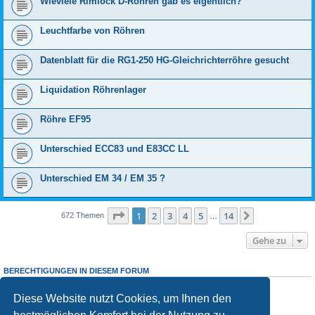
Wieviele Rimlock D-Röhren gab es eigentlich?
Leuchtfarbe von Röhren
Datenblatt für die RG1-250 HG-Gleichrichterröhre gesucht
Liquidation Röhrenlager
Röhre EF95
Unterschied ECC83 und E83CC LL
Unterschied EM 34 / EM 35 ?
Seite
1
von
14
1
2
3
4
5
14
Nächste
672 Themen
…
Gehe zu
BERECHTIGUNGEN IN DIESEM FORUM
Sie dürfen
keine
neuen Themen in diesem Forum erstellen.
Sie
dürfen
Antworten zu Themen in diesem Forum erstellen.
Diese Website nutzt Cookies, um Ihnen den
Sie dürfen Ihre Beiträge in diesem Forum
nicht
ändern.
Sie dürfen Ihre Beiträge in diesem Forum
nicht
löschen.