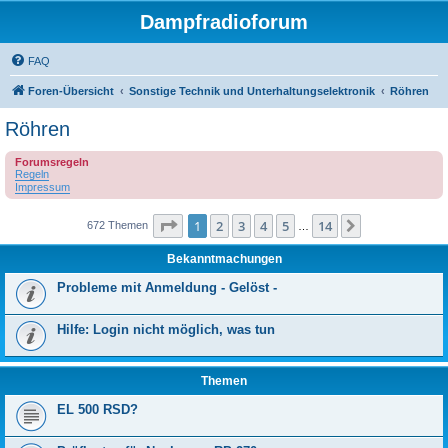
Dampfradioforum
FAQ
Foren-Übersicht
Sonstige Technik und Unterhaltungselektronik
Röhren
Röhren
Forumsregeln
Regeln
Impressum
Seite
1
von
14
1
2
3
4
5
14
Nächste
672 Themen
…
Bekanntmachungen
Probleme mit Anmeldung - Gelöst -
Hilfe: Login nicht möglich, was tun
Themen
EL 500 RSD?