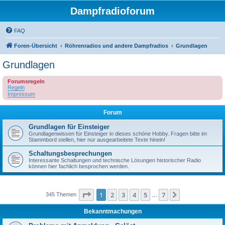
Dampfradioforum
FAQ
Foren-Übersicht
Röhrenradios und andere Dampfradios
Grundlagen
Grundlagen
Forumsregeln
Regeln
Impressum
Forum
Grundlagen für Einsteiger
Grundlagenwissen für Einsteiger in dieses schöne Hobby. Fragen bitte im
Stammbord stellen, hier nur ausgearbeitete Texte hinein!
Schaltungsbesprechungen
Interessante Schaltungen und technische Lösungen historischer Radio
können hier fachlich besprochen werden.
Seite
1
von
7
1
2
3
4
5
7
Nächste
345 Themen
…
Bekanntmachungen