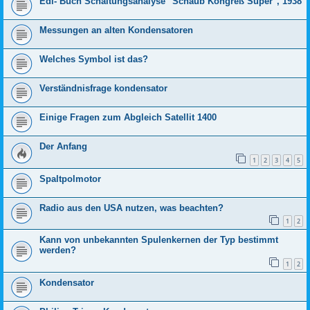
Edi- Buch Schaltungsanalyse "Schaub Kongreß Super", 1938
Messungen an alten Kondensatoren
Welches Symbol ist das?
Verständnisfrage kondensator
Einige Fragen zum Abgleich Satellit 1400
Der Anfang
1
2
3
4
5
Spaltpolmotor
Radio aus den USA nutzen, was beachten?
1
2
Kann von unbekannten Spulenkernen der Typ bestimmt
werden?
1
2
Kondensator