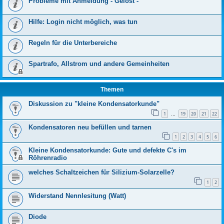
Probleme mit Anmeldung - Gelöst -
Hilfe: Login nicht möglich, was tun
Regeln für die Unterbereiche
Spartrafo, Allstrom und andere Gemeinheiten
Themen
Diskussion zu "kleine Kondensatorkunde"
1
19
20
21
22
…
Kondensatoren neu befüllen und tarnen
1
2
3
4
5
6
Kleine Kondensatorkunde: Gute und defekte C's im
Röhrenradio
welches Schaltzeichen für Silizium-Solarzelle?
1
2
Widerstand Nennlesitung (Watt)
Diode